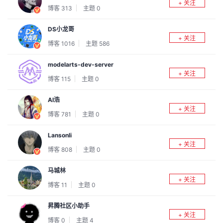
+ 关注
博客
313
主题
0
我
注
的
开
DS小龙哥
的
Programs
发
+ 关注
博客
1016
主题
586
支
者
modelarts-dev-server
+ 关注
博客
115
主题
0
持
学
AI浩
我
堂
+ 关注
博客
781
主题
0
的
我
我
Lansonli
+ 关注
博客
808
主题
0
技
的
的
我
马城林
术
云
+ 关注
课
的
我
博客
11
主题
0
支
声
程
认
的
我
昇腾社区小助手
+ 关注
博客
0
主题
4