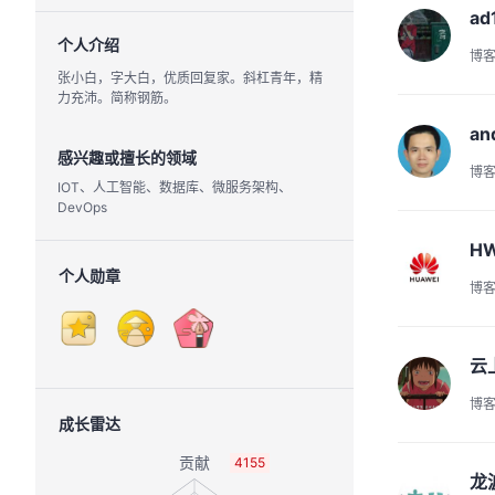
ad
个人介绍
博
张小白，字大白，优质回复家。斜杠青年，精
力充沛。简称钢筋。
an
感兴趣或擅长的领域
博
IOT、人工智能、数据库、微服务架构、
DevOps
HW
个人勋章
博
云
博
成长雷达
4155
龙