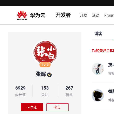
开发者
开发
活动
Prog
博客
Ta的关注
(153
技
Lv.7
张辉
博
6929
153
267
微
成长值
关注
粉丝
博
+ 关注
私信