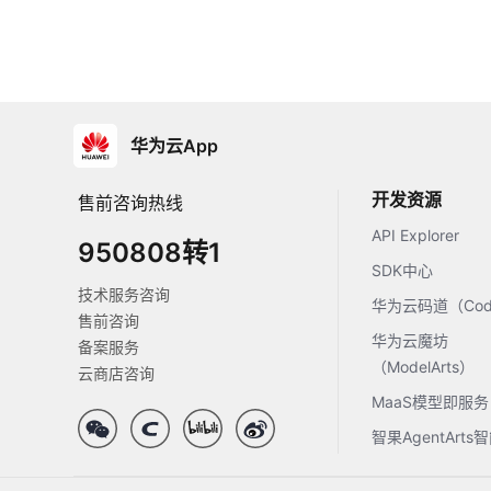
华为云App
开发资源
售前咨询热线
API Explorer
950808转1
SDK中心
技术服务咨询
华为云码道（Code
售前咨询
华为云魔坊
备案服务
（ModelArts）
云商店咨询
MaaS模型即服务
智果AgentArt