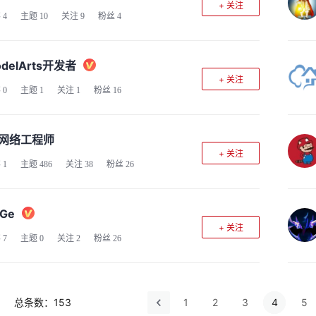
+ 关注
客
4
主题
10
关注
9
粉丝
4
delArts开发者
+ 关注
客
0
主题
1
关注
1
粉丝
16
te网络工程师
+ 关注
客
1
主题
486
关注
38
粉丝
26
iGe
+ 关注
客
7
主题
0
关注
2
粉丝
26
总条数：153
1
2
3
4
5