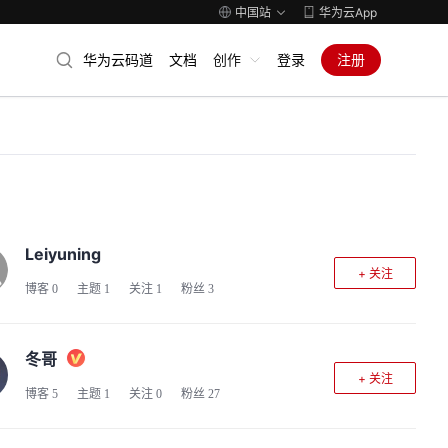
中国站
华为云App
华为云码道
文档
创作
登录
注册
Leiyuning
+ 关注
博客
0
主题
1
关注
1
粉丝
3
冬哥
+ 关注
博客
5
主题
1
关注
0
粉丝
27