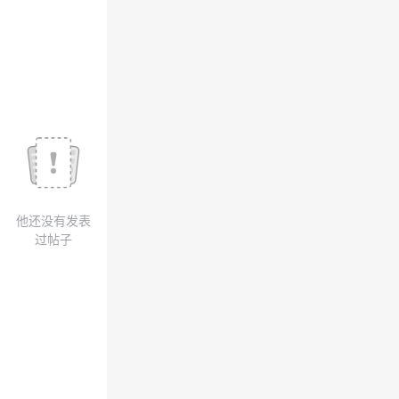
我
注
的
开
的
Programs
发
支
者
持
学
我
堂
他还没有发表
的
我
我
过帖子
技
的
的
我
术
云
课
的
我
支
声
程
认
的
我