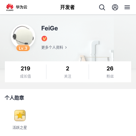
开发者
返
FeiGe
回
Lv.3
更多个人资料
219
2
26
个
成长值
关注
粉丝
我
人
个人勋章
的
主
开
页
活跃之星
发