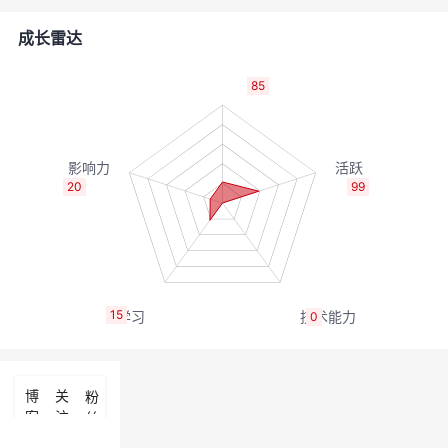
者
成长雷达
我
85
的
我
博
的
我
20
99
客
论
的
我
坛
圈
的
我
15
0
子
直
的
我
我
播
活
的
博
关
粉
客
注
丝
我
动
关
的