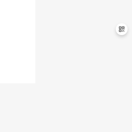
持
建
证
实
的
议
验
收
藏
退
出
登
录