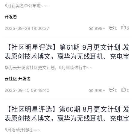
根技术奖
8月获奖名单公布啦~~~
开发者
2025-09-29 18:00:37
999+
0
2
【社区明星评选】第61期 9月更文计划 发
表原创技术博文，赢华为无线耳机、充电宝
等大奖
华为云开发者社区更文计划，9月继续进行中~~
云社区
开发者
2025-09-15 09:48:40
999+
0
0
【社区明星评选】第60期 8月更文计划 发
表原创技术博文，赢华为无线耳机、充电宝
等大奖
8月活动开始啦~~~