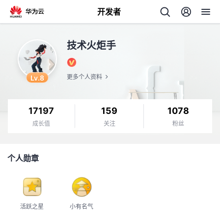
开发者
返
技术火炬手
回
Lv.8
更多个人资料
17197
159
1078
个
成长值
关注
粉丝
我
人
个人勋章
的
主
开
页
活跃之星
小有名气
发