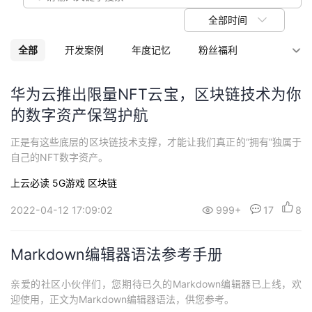
我
注
的
开
全部时间
的
Programs
发
全部
开发案例
年度记忆
粉丝福利
支
者
内容共创
有奖征文
社区明星评选
华为云推出限量NFT云宝，区块链技术为你
的数字资产保驾护航
持
学
正是有这些底层的区块链技术支撑，才能让我们真正的“拥有”独属于
我
堂
自己的NFT数字资产。
上云必读
5G游戏
区块链
的
我
我
2022-04-12 17:09:02
999+
17
8
技
的
的
我
Markdown编辑器语法参考手册
术
云
课
的
我
亲爱的社区小伙伴们，您期待已久的Markdown编辑器已上线，欢
支
声
程
认
的
我
迎使用，正文为Markdown编辑器语法，供您参考。