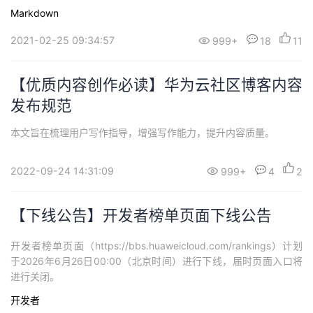
持
建
证
实
的
Markdown
议
2021-02-25 09:34:57
999+
18
11
验
收
藏
【优质内容创作必读】华为云社区博客内容
发布规范
本文旨在梳理用户写作指导，增强写作能力，提升内容质量。
2022-09-24 14:31:09
999+
4
2
【下线公告】开发者榜单页面下线公告
开发者榜单页面（https://bbs.huaweicloud.com/rankings）计划
于2026年6月26日00:00（北京时间）进行下线，届时页面入口将
进行关闭。
开发者