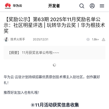
开发者
返
【奖励公示】第63期 2025年11月奖励名单公
回
示：社区明星评选 | 玩转华为云奖丨华为根技术
奖
技术火炬手
2025/12/31
1.8k+
举
报
【摘要】 11月获奖名单公布啦~~~
个
我
人
华为云·云驻计划持续招募优质原创技术博主入驻社区，创作赢好
我
的
主
礼！
推荐好友加入也有礼哦！
我
的
开
页
我
☀11月活动获奖信息收集
的
开
发