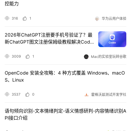
控能力
者
316
1
华为云用户体验
我
2026年ChatGPT注册要手机号验证了？最
的
我
新ChatGPT图文注册保姆级教程解决Codex
手机号验证难题
博
的
我
3009
1
Mac的实验室玩转谷歌
客
论
的
我
OpenCode 安装全攻略：4 种方式覆盖 Windows、macO
S、Linux
坛
圈
的
我
子
直
的
我
3537
0
霍格沃兹测试开发学社
我
播
活
的
语句倾向识别-文本情绪判定-语义情感研判-内容情绪识别A
PI接口介绍
我
动
关
的