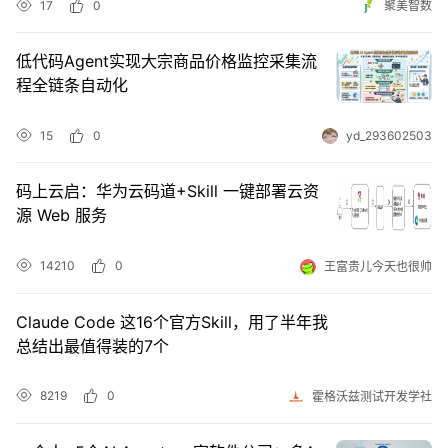
17
0
聚美智数
我
注
的
开
低代码Agent实现大宗商品价格监控采集流
的
Programs
发
程全链条自动化
支
者
15
0
yd_293602503
持
学
码上云启：华为云码道+Skill 一键部署云资
源 Web 服务
我
堂
的
我
14210
0
王富贵儿今天也很帅
我
技
的
的
我
Claude Code 这16个官方Skill，用了半年我
总结出最值得装的7个
术
云
课
的
我
8219
0
霍格沃兹测试开发学社
支
声
程
认
的
我