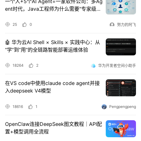
一个人+5个AI Agent=一家软件公司：多Ag
持
建
证
实
的
ent时代，Java工程师为什么需要"专家级Ag
ent矩阵"？
议
验
收
25
0
努力的阿飞
藏
🤖 华为云AI Shell × Skills × 实践中心：从
“学”到“用”的全链路智能部署运维体验
18264
2
华为开发者空间小助手
在VS code中使用claude code agent并接
入deepseek V4模型
18616
1
Pengpengpeng
OpenClaw连接DeepSeek图文教程｜API配
置+模型调用全流程