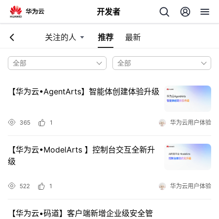
开发者
关注的人
推荐
最新
返
回
全部
【华为云•AgentArts】智能体创建体验升级
个
365
1
华为云用户体验
我
人
【华为云•ModelArts 】控制台交互全新升
级
的
主
522
1
华为云用户体验
开
页
发
【华为云•码道】客户端新增企业级安全管