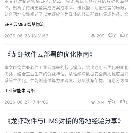
本文针对制造领域ERP、MES与物流系统长期存在的数据孤岛痛
点，剖析了传统重型集成方案成本高、迭代慢、适配性差的局限，
结合落地实践阐述了以龙虾软件为载体的轻量配置化集成路径。文
章完整拆解了从订单下达、生产执行同步、质检库存联动到成品出
ERP
云MES
智慧物流
库的全链路数据流转逻辑，讲解了异常场景自动联动、数据最终一
致性保障等核心设计，总结了落地过程中的常见误区与优化思路，
2026-06-28 18:31:53
299
0
0
为制造企业低成本打通产供销链路。
《龙虾软件云部署的优化指南》
本文围绕龙虾软件工业云部署的核心痛点，跳出通用云优化的固化
思路，结合工业生产的负载特性，从性能与数据安全两大维度展开
系统性优化。性能侧通过算力预调度、分层读写架构、消息分级隔
离、批量作业错峰、边云协同卸载等策略，保障生产链路的低时延
工业智能体
网络
与高稳定性；安全侧构建全生命周期防护体系，覆盖双向认证传
输、多层级租户隔离、字段级权限脱敏、数据分级管理与灾备机
2026-06-27 17:44:09
264
0
0
制。
《龙虾软件与LIMS对接的落地经验分享》