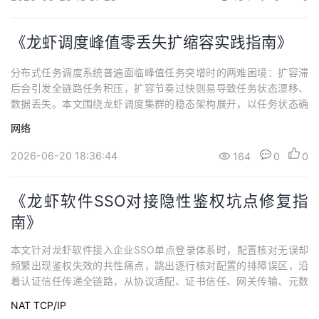
《龙虾调度峰值零丢失扩缩容实践指南》
分布式任务调度系统普遍面临峰值任务突增时的两难困境：扩容滞
后会引发全链路任务积压，扩容节奏过快则易导致任务状态漂移、
数据丢失。本文围绕龙虾调度集群的稳态架构展开，以任务状态确
定性为核心原则，从队列分级分流、双维度扩容触发、节点全生命
网络
周期管理、任务租约机制、长任务检查点迁移、跨资源池异构扩容
到异常兜底，逐层拆解零丢失弹性扩缩容的全链路设计逻辑。方案
2026-06-20 18:36:44
164
0
0
始终坚守稳态优先的设计思路。
《龙虾软件SSO对接隐性鉴权坑点修复指
南》
本文针对龙虾软件接入企业SSO单点登录体系时，配置核对无误却
频繁出现鉴权失效的共性痛点，跳出逐行核对配置的排障误区，沿
着认证信任传递全链路，从协议适配、证书信任、网关传输、元数
据缓存、会话策略、多租户隔离、令牌生命周期等多个维度，拆解
NAT
TCP/IP
各类隐性故障的底层诱因与对应修复路径，同时给出分层排查方法