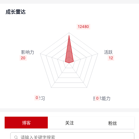
者
成长雷达
我
12480
的
我
博
的
我
20
12
客
论
的
我
坛
圈
的
我
0
0
子
直
的
我
我
播
活
的
博客
关注
粉丝
我
动
关
的