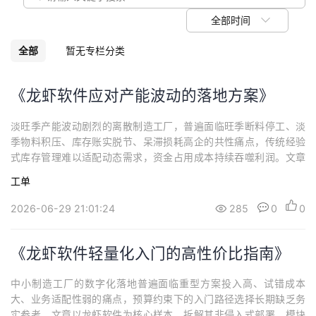
我
注
的
开
全部时间
的
Programs
发
全部
暂无专栏分类
支
者
《龙虾软件应对产能波动的落地方案》
持
学
淡旺季产能波动剧烈的离散制造工厂，普遍面临旺季断料停工、淡
季物料积压、库存账实脱节、呆滞损耗高企的共性痛点，传统经验
我
堂
式库存管理难以适配动态需求，资金占用成本持续吞噬利润。文章
以龙虾软件轻量化工具为落地载体，拆解需求预演算、动态安全库
工单
的
我
存、工单库存联动、呆滞物料主动消化四大核心场景的实操逻辑，
我
提出分步迭代的落地路径与上下游协同方案。
2026-06-29 21:01:24
285
0
0
技
的
的
我
《龙虾软件轻量化入门的高性价比指南》
术
云
课
的
我
中小制造工厂的数字化落地普遍面临重型方案投入高、试错成本
支
声
程
认
的
我
大、业务适配性弱的痛点，预算约束下的入门路径选择长期缺乏务
实参考。文章以龙虾软件为核心样本，拆解其非侵入式部署、模块