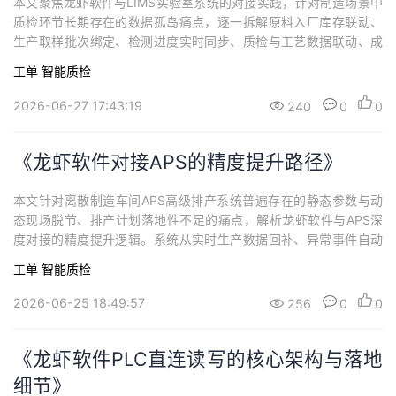
本文聚焦龙虾软件与LIMS实验室系统的对接实践，针对制造场景中
质检环节长期存在的数据孤岛痛点，逐一拆解原料入厂库存联动、
生产取样批次绑定、检测进度实时同步、质检与工艺数据联动、成
品出库合规校验五大核心链路断点。方案采用基于业务节点的最小
工单
智能质检
化交互与松耦合设计，以唯一样品标识串联全流程，配套轻量化异
常处理机制降低运维门槛。
2026-06-27 17:43:19
240
0
0
《龙虾软件对接APS的精度提升路径》
本文针对离散制造车间APS高级排产系统普遍存在的静态参数与动
态现场脱节、排产计划落地性不足的痛点，解析龙虾软件与APS深
度对接的精度提升逻辑。系统从实时生产数据回补、异常事件自动
触发重算、隐性约束条件动态补全、插单场景多方案推演、物料链
工单
智能质检
路闭环联动、人力产能精细化匹配、排产模型闭环自优化七大维
度，重构排产的输入体系与响应机制。
2026-06-25 18:49:57
256
0
0
《龙虾软件PLC直连读写的核心架构与落地
细节》