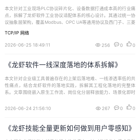
本文针对工业现场PLC协议碎片化、设备数据打通成本高的行业痛
点，拆解了龙虾软件工业协议适配体系的核心设计。其通过统一协
议抽象层架构，覆盖Modbus、OPC UA等通用协议及西门子、三菱
等主流品牌私有协议，实现PLC免代码直连与高效数据读写。
TCP/IP
网络
2026-06-25 18:49:11
256
0
0
《龙虾软件一线深度落地的体系拆解》
本文针对企业级工具普遍存在的上架后落地难、一线渗透率低的共
性痛点，结合龙虾软件的落地实践，拆解其工程化落地的完整体
系。文章围绕嵌入原生工作流、岗位化分层释放能力、场景化即时
引导、即时价值反馈、行为数据卡点诊断、一线经验模板沉淀、轻
量化配置适配、分级无感权限管控等核心环节展开，阐述了无需行
2026-06-24 21:56:10
267
0
0
政强推与集中培训，通过降低使用门槛、强化正向反馈实现员工无
感上手、主动复用的底层逻辑。
《龙虾技能全量更新如何做到用户零感知》