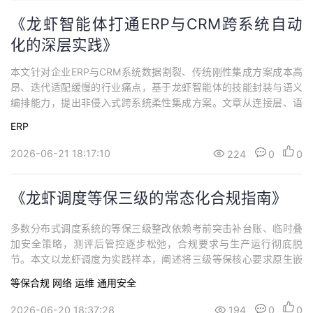
《龙虾智能体打通ERP与CRM跨系统自动
化的深层实践》
本文针对企业ERP与CRM系统数据割裂、传统刚性集成方案成本高
昂、迭代适配缓慢的行业痛点，基于龙虾智能体的技能封装与语义
编排能力，提出非侵入式跨系统柔性集成方案。文章从连接层、语
义映射层、流程编排层拆解核心实现架构，梳理分阶段落地推进步
ERP
骤，解析数据一致性、业务规则适配等共性难点的破解思路，阐述
方案在人力提效、数据协同层面的价值，探讨智能体模式对传统企
2026-06-21 18:17:10
224
0
0
业集成思路的重构意义。
《龙虾调度等保三级的常态化合规指南》
多数分布式调度系统的等保三级整改依赖考前突击补台账、临时叠
加安全策略，测评后管控逐步松弛，合规要求与生产运行彻底脱
节。本文以龙虾调度为实践样本，阐述将三级等保核心要求原生嵌
入系统架构的设计思路，覆盖分域隔离部署、三权分立权限体系、
等保合规
网络
运维
通用安全
全链路审计、数据全生命周期管控、灾备体系与主机安全加固等核
心维度，配套常态化合规度量校准机制。
2026-06-20 18:37:28
194
0
0