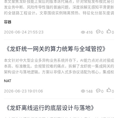
本文聚焦龙虾技能上架后的版本迭代痛点，针对常规发布模式易引
发业务中断、风险传导性强的普遍问题，深度拆解无感知平滑更新
的全链路工程设计。文章围绕实例隔离预热、特征化分层灰度调
度、状态数据双向兼容、元数据与配置版本化管控、依赖资源锚
容器
定、毫秒级无损回滚、调用端透明容错等核心环节展开，同时阐述
差异化迭代策略与自动化闭环校验机制。
2026-06-24 21:55:23
416
0
0
《龙虾统一网关的算力统筹与全域管控》
本文针对中大型企业多异构业务系统并存下，AI能力点对点对接成
本高、标准散乱、合规管控难的痛点，拆解了龙虾统一集成网关的
架构设计与落地逻辑。方案以非侵入式多协议适配为核心，集成权
限分级管控、算力动态调度、统一安全脱敏、多版本灰度发布、场
NAT
景化流程编排等能力，构建全域AI能力管控中枢。
2026-06-23 19:01:06
148
0
0
《龙虾离线运行的底层设计与落地》