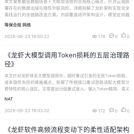
本文聚焦敏感数据场景下大模型落地的合规核心痛点，针对云端部
署存在的数据出域与隐性外联风险，详细拆解了龙虾架构实现完全
离线运行的全链路改造方案。内容覆盖闭环架构设计、模型定向裁
剪与精度校准、数据流转全内存封闭、第三方依赖本地化、全生命
等保合规
网络
周期流量验证、分级适配与本地高可用等核心环节。
2026-06-23 19:00:22
178
0
0
《龙虾大模型调用Token损耗的五层治理路
径》
本文针对龙虾体系大模型调用中，超时重试引发的无效Token损耗、
成本隐性失控的普遍痛点，拆解了传统接口重试思路适配大模型计
费特性的核心误区。文章提出分级重试准入、输入Token精简、语义
缓存复用、多模型分级调度、细粒度成本观测五层治理路径，覆盖
NAT
调用全链路的成本优化节点，同时给出分步落地的优先级建议，强
调需在保障业务效果的前提下消除无效消耗。
2026-06-22 19:03:32
172
0
0
《龙虾软件高频流程变动下的柔性适配架构