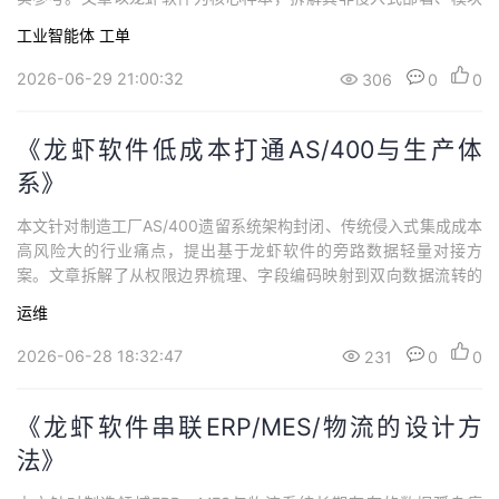
持
建
证
实
的
化架构的轻量化特性，详细阐述工单全链路流转、库存动态管控、
工业智能体
工单
单订单成本核算三大核心场景的落地思路。
议
验
收
2026-06-29 21:00:32
306
0
0
藏
《龙虾软件低成本打通AS/400与生产体
系》
本文针对制造工厂AS/400遗留系统架构封闭、传统侵入式集成成本
高风险大的行业痛点，提出基于龙虾软件的旁路数据轻量对接方
案。文章拆解了从权限边界梳理、字段编码映射到双向数据流转的
完整落地路径，讲解了前置校验、分批写入、最终一致性机制等风
运维
险控制设计，对比了该方案与传统定制开发在投入成本、运维效率
上的显著差异。该方案无需改造老系统核心逻辑，以极低投入盘活
2026-06-28 18:32:47
231
0
0
存量信息化资产。
《龙虾软件串联ERP/MES/物流的设计方
法》