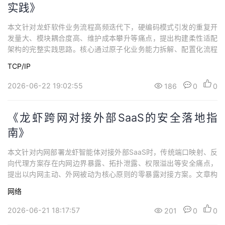
实践》
本文针对龙虾软件业务流程高频迭代下，硬编码模式引发的重复开
发量大、模块耦合度高、维护成本攀升等痛点，提出构建柔性适配
架构的完整实践思路。核心通过原子化业务能力拆解、配置化流程
编排、标准化外部适配层、统一状态引擎四层设计，解耦可变流程
TCP/IP
与稳定业务能力，同时给出增量迁移、权限管控、版本管理等落地
细节。该方案可大幅收窄流程变动的影响范围，减少同质化重复开
2026-06-22 19:02:55
186
0
0
发，提升系统应对业务变化的韧性。
《龙虾跨网对接外部SaaS的安全落地指
南》
本文针对内网部署龙虾智能体对接外部SaaS时，传统端口映射、反
向代理方案存在内网边界暴露、拓扑泄露、权限溢出等安全痛点，
提出以内网主动、外网被动为核心原则的零暴露对接方案。文章构
建三层隔离架构，从网络层单向长连接、数据层语义脱敏、身份层
网络
单向权限管控多维度拆解防护逻辑，梳理分步落地路径，针对异步
回调、多租户隔离等共性难点给出解法。
2026-06-21 18:17:57
201
0
0