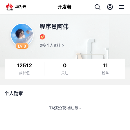
开发者
返
程序员阿伟
回
Lv.8
更多个人资料
12512
0
11
个
成长值
关注
粉丝
我
人
个人勋章
的
主
TA还没获得勋章~
开
页
发