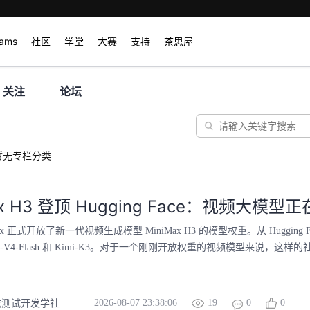
rams
社区
学堂
大赛
支持
茶思屋
关注
论坛
暂无专栏分类
Max H3 登顶 Hugging Face：视频
ax 正式开放了新一代视频生成模型 MiniMax H3 的模型权重。从 Hugging F
Seek-V4-Flash 和 Kimi-K3。对于一个刚刚开放权重的视频模型来说
2026-08-07 23:38:06
19
0
0
兹测试开发学社