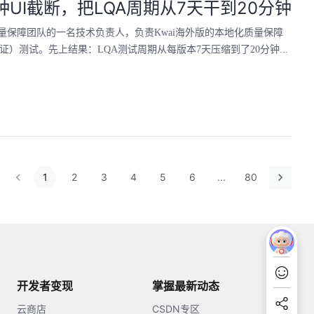
UI截断，把LQA周期从7天干到20分钟
量保障团队的一名技术负责人，负责Kwai海外版的本地化质量保障
）测试。先上结果：LQA测试周期从每版本7天压缩到了20分钟...
1
2
3
4
5
6
...
80
开发者变现
掌握最新动态
云商店
CSDN专区