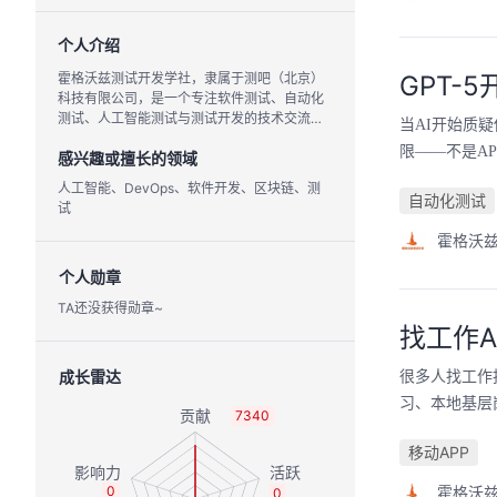
个人介绍
霍格沃兹测试开发学社，隶属于测吧（北京）
GPT-
科技有限公司，是一个专注软件测试、自动化
测试、人工智能测试与测试开发的技术交流社
当AI开始质
区，并参与高校测试实训、火焰杯赛事及工程
限——不是A
感兴趣或擅长的领域
化人才培养。
人工智能、DevOps、软件开发、区块链、测
自动化测试
试
霍格沃
个人勋章
TA还没获得勋章~
找工作
成长雷达
很多人找工作
习、本地基层
7340
移动APP
0
0
霍格沃