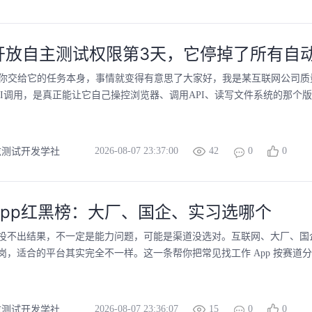
5开放自主测试权限第3天，它停掉了所有自
疑你交给它的任务本身，事情就变得有意思了大家好，我是某互联网公司质量
PI调用，是真正能让它自己操控浏览器、调用API、读写文件系统的那个版
2026-08-07 23:37:00
42
0
0
兹测试开发学社
App红黑榜：大厂、国企、实习选哪个
投不出结果，不一定是能力问题，可能是渠道没选对。互联网、大厂、国
岗，适合的平台其实完全不一样。这一条帮你把常见找工作 App 按赛道分清
2026-08-07 23:36:07
15
0
0
兹测试开发学社