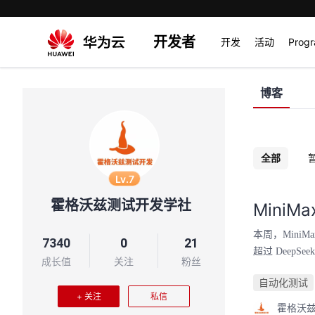
开发者
开发
活动
Prog
博客
全部
Lv.7
霍格沃兹测试开发学社
Mini
本周，MiniM
7340
0
21
超过 Deep
成长值
关注
粉丝
自动化测试
+ 关注
私信
霍格沃