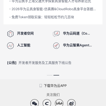
- 华为云携手上海交通大学探索具身智能人才培养新范式
- 2026华为云具身智能-仿真赛&CloudRobo具身平台答题指导
- 免费Token领取实操：轻轻松松节约几百块
开发者空间
华为云码道（CodeArts）代码智能体
人工智能
华为云智果AgentArts智能体平台
[公告]
开发者开发服务及工具服务下线公告
下载华为云APP
关注我们