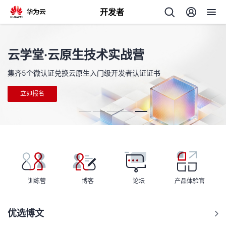
开发者
返
回
云学堂·云原生技术实战营
集齐5个微认证兑换云原生入门级开发者认证证书
立即报名
个
我
人
我
的
主
训练营
博客
论坛
产品体验官
我
的
开
页
优选博文
我
的
开
发