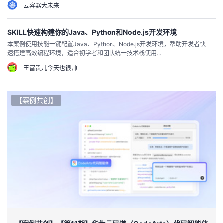
云容器大未来
议
注
验
收
SKILL快速构建你的Java、Python和Node.js开发环境
藏
本案例使用技能一键配置Java、Python、Node.js开发环境，帮助开发者快
速搭建高效编程环境，适合初学者和团队统一技术栈使用...
王富贵儿今天也很帅
【案例共创】