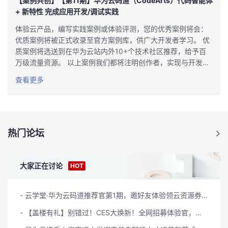
【案例共创】【第11期】华为云码道（CodeArts）代码智能体
+ 新特性 完成应用开发/调试实践
体验云产品，编写实践案例或体验评测，您的优秀案例将会：
优质案例将被正式收录至官方案例库，供广大开发者学习。 优
质案例将选送到在华为云站内外10+个技术社区推荐，给予百
万级流量资源。 以上案例我们都将注明创作者，实现与开发者
共创官方文档。
查看更多
热门论坛
大家正在讨论
HOT
- 云学堂·华为云码道推荐官第1期，邀好友体验领云资源券激励！
- 【盖楼有礼】别错过！CES大焕新！全网招募体验官，盖楼抽好礼！