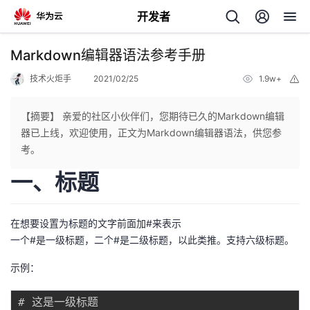
开发者
返
Markdown编辑器语法参考手册
回
技术火炬手
2021/02/25
1.9w+
举
报
【摘要】 亲爱的社区小伙伴们，您期待已久的Markdown编辑
器已上线，欢迎使用，正文为Markdown编辑器语法，供您参
考。
个
一、标题
我
人
在想要设置为标题的文字前面加#来表示
的
主
一个#是一级标题，二个#是二级标题，以此类推。支持六级标题。
开
页
示例：
发
# 这是一级标题
