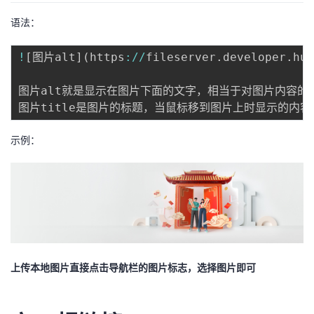
语法：
!
[
图片alt
]
(
https
:
/
/
fileserver
.
developer
.
hua
图片alt就是显示在图片下面的文字，相当于对图片内容的解
示例：
上传本地图片直接点击导航栏的图片标志，选择图片即可