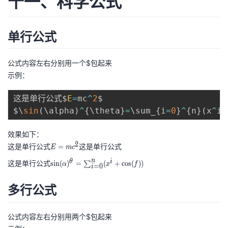
十一、科学公式
单行公式
公式内容左右分别用一个$包起来
示例：
这是单行公式$
E
=
mc
^
2
$

$\
sin
(
\alpha
)
^
{
\theta
}
=
\sum_
{
i
=
0
}
^
{
n
}
(
x
^
i 
效果如下：
2
这是单行公式
E
这是单行公式
=
E
m
c
=
\
n
θ
i
这是单行公式
sin
(
)
=
(
+
cos
(
))
∑
α
x
f
=
0
i
m
si
c
n
多行公式
^
(\
2
al
公式内容左右分别用两个$包起来
p