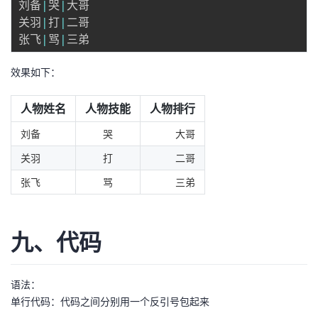
刘备
|
哭
|
大哥

关羽
|
打
|
二哥

张飞
|
骂
|
效果如下：
人物姓名
人物技能
人物排行
刘备
哭
大哥
关羽
打
二哥
张飞
骂
三弟
九、代码
语法：
单行代码：代码之间分别用一个反引号包起来