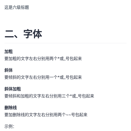
我
注
的
开
这是六级标题
的
Programs
发
二、字体
支
者
持
学
加粗
要加粗的文字左右分别用两个*或_号包起来
我
堂
斜体
要倾斜的文字左右分别用一个*或_号包起来
的
我
我
斜体加粗
技
的
的
我
要倾斜和加粗的文字左右分别用三个*或_号包起来
术
云
课
的
我
删除线
要加删除线的文字左右分别用两个~~号包起来
支
声
程
认
的
我
示例：