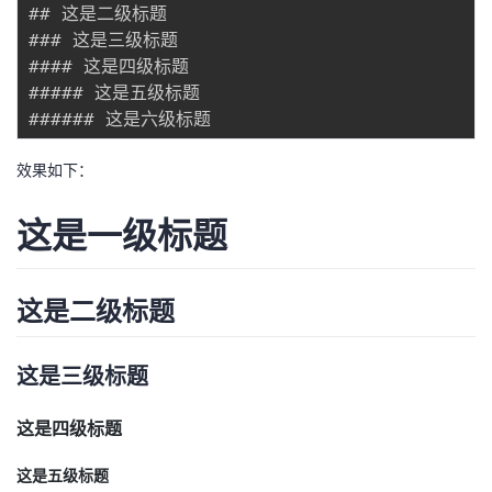
## 这是二级标题

者
### 这是三级标题

#### 这是四级标题

##### 这是五级标题

我
的
我
效果如下：
博
的
我
这是一级标题
客
论
的
我
坛
圈
的
我
这是二级标题
子
直
的
我
这是三级标题
我
播
活
的
这是四级标题
我
动
关
的
这是五级标题