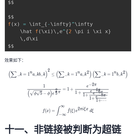
$$

^
{
n
f
(
x
)
=
 \int_
{
-
\infty
}
^
\infty

}
    \hat 
f
(
\xi
)
\
,
e
^
{
2
 \pi i \xi x
}
(x
    \
,
d\xi

^i
+
\
效果如下：
c
2
o
(
∑
)
(
∑
)
(
∑
)
2
2
n
n
n
\displaystyle \left( \sum\_{k=1}^n 
_
=
1
_
_
≤
_
=
1
_
_
=
1
_
k
a
kb
k
k
a
k
k
b
k
s(
−
2
π
f)
1
\frac{1}{ \Bigl(\sqrt{\phi \sqrt{5}
e
=
1
+
−
4
2
π
(
)
e
−
6
1
+
π
π
)
5
5
−
e
ϕ
ϕ
e
1
+
−
8
π
e
1
+
1
+
⋯
∞
f(x) = \int_{-\infty}^\infty \hat f(\x
∫
2
^
πi
ξ
x
(
)
=
(
)
f
x
f
ξ
e
d
ξ
−
∞
十一、非链接被判断为超链