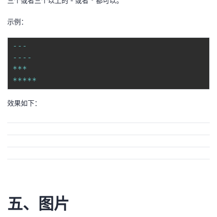
三个或者三个以上的 - 或者 * 都可以。
示例：
--
-
--
--
**
*
**
**
*
效果如下：
五、图片