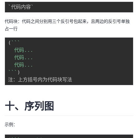
代码块：代码之间分别用三个反引号包起来，且两边的反引号单独
占一行
(
`
`
`
  代码...

  代码...

`
`
`
)
十、序列图
示例：