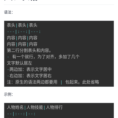
语法：
表头
|
表头
|
--
-
|
:
--
:
|
--
-
:
内容
|
内容
|
内容

内容
|
内容
|
内容

-
 有一个就行，为了对齐，多加了几个

-
-
右边加：表示文字居右

注：原生的语法两边都要用 
|
示例：
人物姓名
|
人物技能
|
--
|
:
--
:
|
--
: