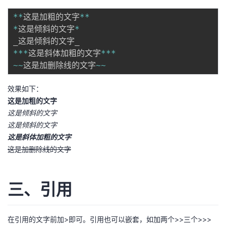
持
建
证
实
的
**
这是加粗的文字
**
*
这是倾斜的文字
*
议
验
收
**
*
这是斜体加粗的文字
**
*
藏
~
~
这是加删除线的文字
~
~
效果如下：
这是加粗的文字
这是倾斜的文字
这是倾斜的文字
这是斜体加粗的文字
这是加删除线的文字
三、引用
在引用的文字前加>即可。引用也可以嵌套，如加两个>>三个>>>