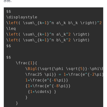
示例：
h
a)
$$

^
\displaystyle

{
\
left
(
 \sum\_
{
k
=
1
}
^
n a\_k b\_k \right
)
^
2
\t
\leq

h
\
left
(
 \sum\_
{
k
=
1
}
^
n a\_k
^
2
 \right
)
et
\
left
(
 \sum\_
{
k
=
1
}
^
n b\_k
^
2
 \right
)
a
$$

}
=
$$

\
    \frac
{
1
}
{
s
        \
Bigl
(
\sqrt
{
\phi \sqrt
{
5
}
}
-
\phi\Bi
u
        \frac25 \pi
}
}
=
1
+
\frac
{
e
^
{
-
2
\pi
}
}
m
1
+
\frac
{
e
^
{
-
6
\pi
}
}
_
{
1
+
\frac
{
e
^
{
-
8
\pi
}
}
{i
{
1
+
\cdots
}
}
=
}
0
}
}