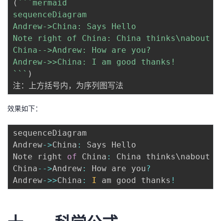
(
`
`
`
mermaid

sequenceDiagram

Andrew->China: Says Hello 

Note right of China: China thinks\nabout it
China-->Andrew: How are you? 

`
`
`
)
效果如下：
sequenceDiagram

Andrew
-
>
China
:
 Says Hello 

Note right 
of
 China
:
 China thinks\nabout it
China
--
>
Andrew
:
 How are you
?
Andrew
-
>>
China
:
I
 am good thanks
!