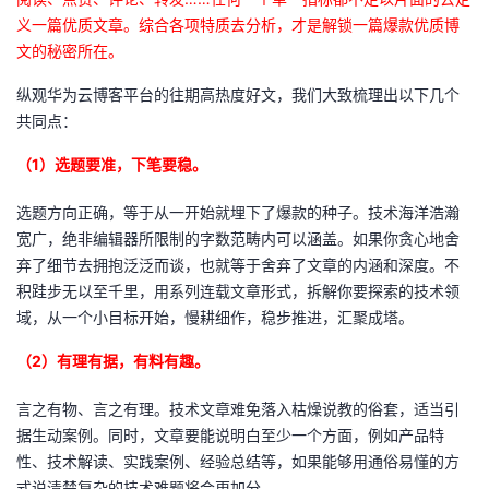
义一篇优质文章。综合各项特质去分析，才是解锁一篇爆款优质博
文的秘密所在。
纵观华为云博客平台的往期高热度好文，我们大致梳理出以下几个
共同点：
（1）选题要准，下笔要稳。
选题方向正确，等于从一开始就埋下了爆款的种子。技术海洋浩瀚
宽广，绝非编辑器所限制的字数范畴内可以涵盖。如果你贪心地舍
弃了细节去拥抱泛泛而谈，也就等于舍弃了文章的内涵和深度。不
积跬步无以至千里，用系列连载文章形式，拆解你要探索的技术领
域，从一个小目标开始，慢耕细作，稳步推进，汇聚成塔。
（2）有理有据，有料有趣。
言之有物、言之有理。技术文章难免落入枯燥说教的俗套，适当引
据生动案例。同时，文章要能说明白至少一个方面，例如产品特
性、技术解读、实践案例、经验总结等，如果能够用通俗易懂的方
式说清楚复杂的技术难题将会更加分。