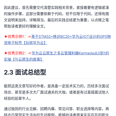
因此建议，首先需要交代清楚实践相关背景，紧接着要有逻辑紧凑
的操作步骤，这部分需要依赖于代码，但不仅限于代码，还得有图
文说明来加持，详略得当，最后的实践总结更为重要，以点睛之笔
帮助读者更好的理解全文。
★优秀示例1：☞
基于STM32+移远BC20+华为云IOT设计的GPS物
流电子标签【玩转华为云】
★优秀示例2：☞
华为云云原生之多云管理利器Karmada从0到1的
实操【与云原生的故事】
2.3 面试总结型
能把这类文章写好的作者，是具备一定技术实力的，历经多次面试
场合、甚至是多次大厂面试通关的大咖，或者是有过直接面试他人
经验的前辈牛人。
通过独到的行业见解、招聘内幕、常见问答、职业选择等内容，再
结合日常现实生活中的生动案例，能够给读者带来实实在在的职业