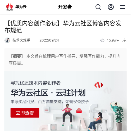
开发者
返
【优质内容创作必读】华为云社区博客内容发
回
布规范
技术火炬手
2022/09/24
15.9w+
举
报
【摘要】 本文旨在梳理用户写作指导，增强写作能力，提升内
容质量。
个
我
人
的
主
开
页
发