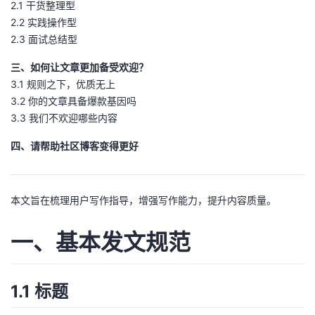
2.1 干货整理型
我
注
的
开
2.2 实践操作型
2.3 面试总结型
的
Programs
发
三、如何让文章更加备受欢迎？
支
3.1 规则之下，优质无上
者
3.2 你的文章具备爆款基因吗
持
3.3 我们不欢迎哪些内容
学
四、请帮助社区博客变得更好
我
堂
的
我
我
本文旨在梳理用户写作指导，增强写作能力，提升内容质量。
技
的
的
我
一、基本发文规范
术
云
课
的
我
1.1 标题
支
声
程
认
的
我