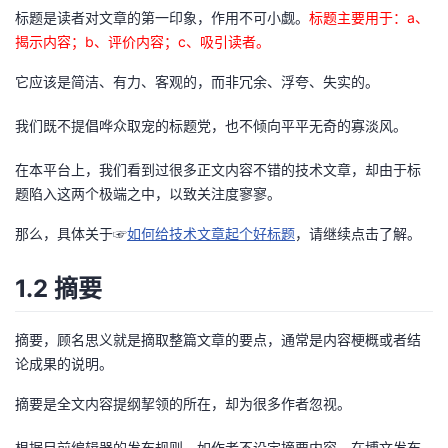
持
建
证
实
的
标题是读者对文章的第一印象，作用不可小觑。
标题主要用于：a、
揭示内容；b、评价内容；c、吸引读者。
议
验
收
它应该是简洁、有力、客观的，而非冗余、浮夸、失实的。
藏
我们既不提倡哗众取宠的标题党，也不倾向平平无奇的寡淡风。
在本平台上，我们看到过很多正文内容不错的技术文章，却由于标
题陷入这两个极端之中，以致关注度寥寥。
那么，具体关于☞
如何给技术文章起个好标题
，请继续点击了解。
1.2 摘要
摘要，顾名思义就是摘取整篇文章的要点，通常是内容梗概或者结
论成果的说明。
摘要是全文内容提纲挈领的所在，却为很多作者忽视。
根据目前编辑器的发布规则，如作者不设定摘要内容，在博文发布