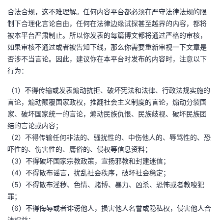
合法合规，这不难理解。任何内容平台都必须在严守法律法规的限
制下合理化言论自由，任何在法律边缘试探甚至越界的内容，都将
被本平台严肃制止。所以你发表的每篇博文都将通过严格的审核，
如果审核不通过或者被告知下线，那么你需要重新审视一下文章是
否涉不当言论。因此，建议你在本平台时发布的内容时，注意以下
行为：
（1）不得传输或发表煽动抗拒、破坏宪法和法律、行政法规实施的
言论，煽动颠覆国家政权，推翻社会主义制度的言论，煽动分裂国
家、破坏国家统一的言论，煽动民族仇恨、民族歧视、破坏民族团
结的言论或内容；
（2）不得传输任何非法的、骚扰性的、中伤他人的、辱骂性的、恐
吓性的、伤害性的、庸俗的、侵权等信息资料；
（3）不得破坏国家宗教政策，宣扬邪教和封建迷信；
（4）不得散布谣言，扰乱社会秩序，破坏社会稳定；
（5）不得散布淫秽、色情、赌博、暴力、凶杀、恐怖或者教唆犯
罪；
（6）不得侮辱或者诽谤他人，损害他人名誉或隐私权，侵害他人合
法权益；