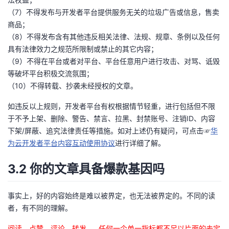
（7）不得发布与开发者平台提供服务无关的垃圾广告或信息，售卖
商品；
（8）不得发布含有其他违反相关法律、法规、规章、条例以及任何
具有法律效力之规范所限制或禁止的其它内容；
（9）不得在平台或者对平台、平台任意用户进行攻击、对骂、诋毁
等破坏平台积极交流氛围；
（10）不得转载、抄袭未经授权的文章。
如违反以上规则，开发者平台有权根据情节轻重，进行包括但不限
于不予上架、删除、警告、禁言、拉黑、封禁账号、注销ID、内容
下架/屏蔽、追究法律责任等措施。如对上述仍有疑问，可点击☞
华
为云开发者平台内容互动使用协议
进行详细了解。
3.2 你的文章具备爆款基因吗
事实上，好的内容始终是难以被界定，也无法被界定的。不同的读
者，有不同的理解。
阅读、点赞、评论、转发……任何一个单一指标都不足以片面的去定