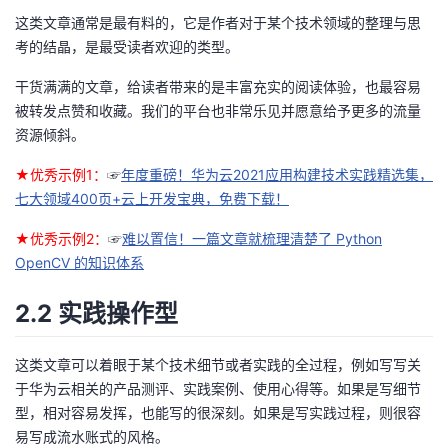
这类文章通常是最有料的，它是作者对于某个技术领域的整理与思
考的结晶，是最受读者欢迎的类型。
干货满满的文章，给读者带来的是丰富充实的阅读体验，也最容易
被转发点赞和收藏。我们的平台也非常乐见并愿意给予更多的流量
资源倾斜。
★优秀示例1：
☞
年度重磅！华为云2021应用构建技术实践精选集，
七大领域400页+云上开发宝典，免费下载！
★优秀示例2：
☞
难以置信！一篇文章就梳理清楚了 Python
OpenCV 的知识体系
2.2 实践操作型
这类文章可以着眼于某个技术细节或者实践的全过程，例如写写关
于华为云相关的产品测评、实践案例、使用心得等。如果是写细节
型，相对容易发挥，也能写的很深刻。如果是写实践过程，则很容
易写成流水账式的风格。