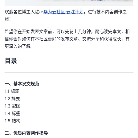
者
欢迎各位博主入驻☞
华为云社区·云驻计划
，进行技术内容创作之
旅！
我
希望你在开始发表文章前，可以先花上几分钟，耐心读完本文，相
信你会对如何在本社区更好的发布文章、交流分享和获得成长，有
的
我
更深入的了解。
博
的
我
目录
客
论
的
我
一、基本发文规范
坛
圈
的
我
1.1 标题
1.2 摘要
子
直
的
我
1.3 配图
1.4 标签
我
播
活
的
1.5 结构
我
动
关
的
二、优质内容创作指导