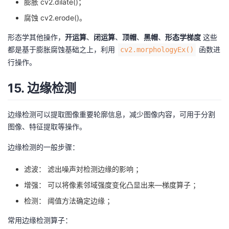
膨胀 cv2.dilate()；
腐蚀 cv2.erode()。
形态学其他操作，
开运算
、
闭运算
、
顶帽
、
黑帽
、
形态学梯度
这些
都是基于膨胀腐蚀基础之上，利用
函数进
cv2.morphologyEx()
行操作。
15. 边缘检测
边缘检测可以提取图像重要轮廓信息，减少图像内容，可用于分割
图像、特征提取等操作。
边缘检测的一般步骤：
滤波： 滤出噪声対检测边缘的影响 ；
增强： 可以将像素邻域强度变化凸显出来—梯度算子 ；
检测： 阈值方法确定边缘 ；
常用边缘检测算子：