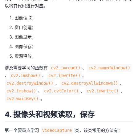
持
建
证
实
的
以将其代码进行对应。
议
图像读取；
验
收
窗口创建；
藏
图像显示；
图像保存；
资源释放。
涉及需要学习的函数有
、
cv2.imread()
cv2.namedWindow()
、
、
、
cv2.imshow()
cv2.imwrite()
、
、
cv2.destroyWindow()
cv2.destroyAllWindows()
、
、
、
cv2.imshow()
cv2.cvtColor()
cv2.imwrite()
。
cv2.waitKey()
4. 摄像头和视频读取，保存
第一个要重点学习
类，该类常用的方法有：
VideoCapture