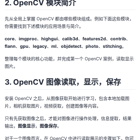
2. OpenCV 模块简介
我
注
的
开
先从全局上掌握 OpenCV 都由哪些模块组成。例如下面这些模块，
的
Programs
发
你需要找到下述模块的应用场景与简介。
支
者
core
、
imgproc
、
highgui
、
calib3d
、
features2d
、
contrib
、
flann
、
gpu
、
legacy
、
ml
、
objdetect
、
photo
、
stitching
。
持
学
整理每个模块的核心功能，并完成第一个 OpenCV 案例，读取显示
图片。
我
堂
3. OpenCV 图像读取，显示，保存
的
我
我
技
的
安装 OpenCV 之后，从图像获取开始进行学习，包含本地加载图
的
我
片，相机获取图片，视频获取，创建图像等内容。
术
云
课
的
我
只有先获取图像之后，才能对图像进行操作处理，信息提取，结果
输出，
图像显示
，
图像保存
。
支
声
程
认
的
我
对于一个图像而言，在 OpenCV 中进行读取展示的步骤如下，你可