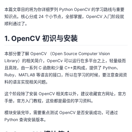
本篇文章目的将为你详细罗列 Python OpenCV 的学习路线与重要
者
知识点。核心分成 24 个小节点，全部掌握，OpenCV 入门阶段就
顺利通过了。
我
1. OpenCV 初识与安装
的
我
博
的
我
本部分要了解 OpenCV （Open Source Computer Vision
Library）的相关简介，OpenCv 可以运行在多平台之上，轻量级而
客
论
的
我
且高效，由一系列 C 函数和少量 C++类构成，提供了 Python、
Ruby、MATLAB 等语言的接口，所以在学习的时候，要注意查阅资
坛
圈
的
我
料的语言实现相关问题。
这个阶段除了安装 OpenCV 相关库以外，建议收藏官方网址，官方
子
直
的
我
手册，官方入门教程，这些都是最佳的学习资料。
我
播
活
的
模块安装完毕，需要重点测试 OpenCV 是否安装成功，可通过
Python 查询安装版本。
我
动
关
的