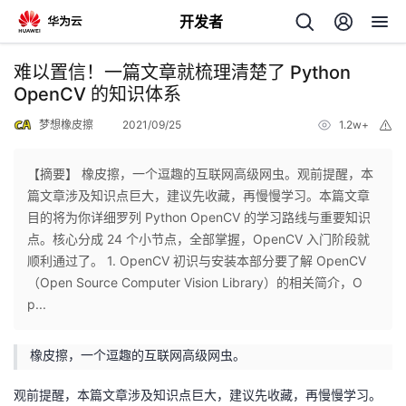
开发者
返
难以置信！一篇文章就梳理清楚了 Python
回
OpenCV 的知识体系
梦想橡皮擦
2021/09/25
1.2w+
举
报
【摘要】 橡皮擦，一个逗趣的互联网高级网虫。观前提醒，本
篇文章涉及知识点巨大，建议先收藏，再慢慢学习。本篇文章
个
目的将为你详细罗列 Python OpenCV 的学习路线与重要知识
点。核心分成 24 个小节点，全部掌握，OpenCV 入门阶段就
我
人
顺利通过了。 1. OpenCV 初识与安装本部分要了解 OpenCV
（Open Source Computer Vision Library）的相关简介，O
的
主
p...
开
页
橡皮擦，一个逗趣的互联网高级网虫。
发
观前提醒，本篇文章涉及知识点巨大，建议先收藏，再慢慢学习。