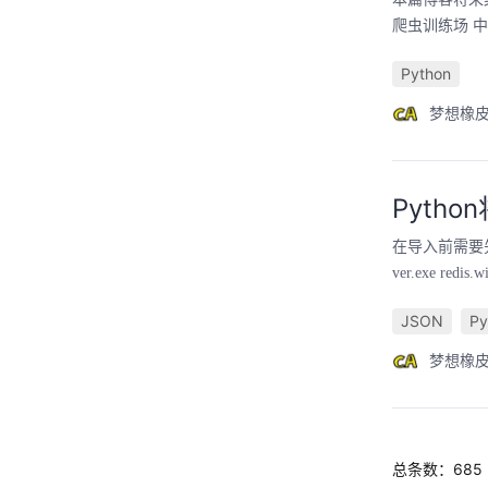
爬虫训练场 中。
Python
梦想橡
Pyth
在导入前需要先确
ver.exe re
JSON
Py
梦想橡
总条数：685