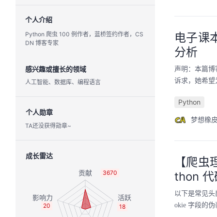
个人介绍
Python 爬虫 100 例作者，蓝桥签约作者，CS
电子课
DN 博客专家
分析
感兴趣或擅长的领域
声明：本篇博
诉求，她希望
人工智能、数据库、编程语言
Python
个人勋章
梦想橡
TA还没获得勋章~
成长雷达
【爬虫理
3670
thon 
以下是常见头部
okie 字段的伪装
20
18