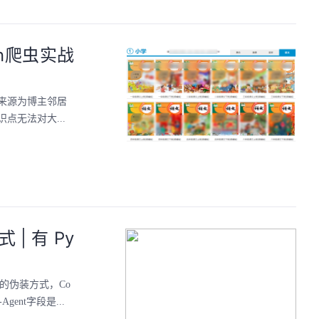
n爬虫实战
来源为博主邻居
无法对大...
 有 Py
段的伪装方式，Co
-Agent字段是...