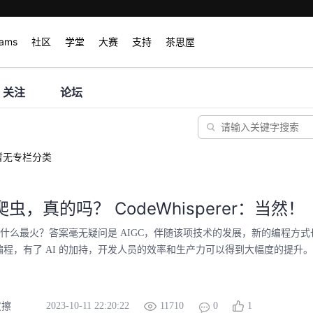
rams
社区
学堂
大赛
支持
茶思屋
关注
论坛
暂无专栏分类
爬虫，真的吗？ CodeWhisperer：当然！
技术圈什么最火？答案毫无疑问是 AIGC，伴随该项技术的发展，新的编程方
助编程，有了 AI 的加持，开发人员的效率和生产力可以得到大幅度的提升。今
2023-10-11 22:20:22
11710
0
1
皮擦