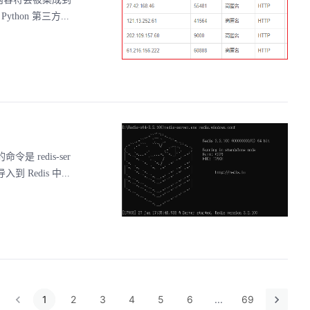
hon 第三方...
是 redis-ser
入到 Redis 中...
1
2
3
4
5
6
...
69