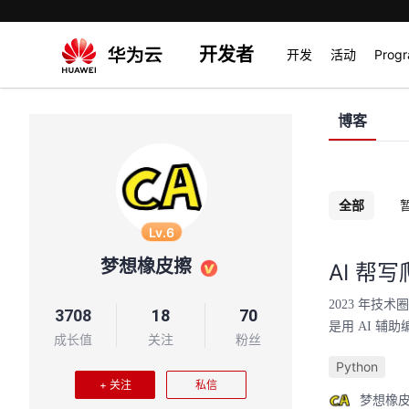
开发者
开发
活动
Prog
博客
全部
Lv.6
梦想橡皮擦
AI 帮写
2023 年
3708
18
70
是用 AI 辅
成长值
关注
粉丝
Python
+ 关注
私信
梦想橡