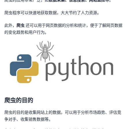
我
注
的
开
爬虫程序可以快速地获取数据，大大节约了人力资源。
的
Programs
发
此外，
爬虫
还可以用于网页数据的分析和统计，便于了解网页数据
的变化趋势和用户行为。
支
者
持
学
我
堂
的
我
我
技
的
的
我
爬虫的目的
术
云
课
的
我
爬虫的目的是收集网站上的数据，可以用于分析市场趋势、评估竞
支
声
程
认
的
我
争对手、收集销售数据等。