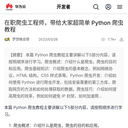
开发者
返
在职爬虫工程师，带给大家超简单 Python 爬虫
回
教程
梦想橡皮擦
2023/05/26
7.7k+
举
报
【摘要】 本篇 Python 爬虫教程主要讲解以下5部分内容，请
按照顺序进行学习。爬虫概述：介绍什么是爬虫，爬虫的目的
个
和应用。爬虫基础知识：介绍爬虫的基本概念，例如网络协
议，HTML 结构，CSS 样式表等。Python 爬虫开发：介绍如
我
人
何使用 Python 进行爬虫开发，包括安装需要的第三方库，爬
取网页的方法和如何处理获取的数据。爬虫技巧：介绍如何提
的
主
高爬虫的效率，例如如何避免 IP 封禁，如何加速爬...
本篇 Python 爬虫教程主要讲解以下5部分内容，请按照顺序进行学
开
页
习。
发
爬虫概述：介绍什么是爬虫，爬虫的目的和应用。