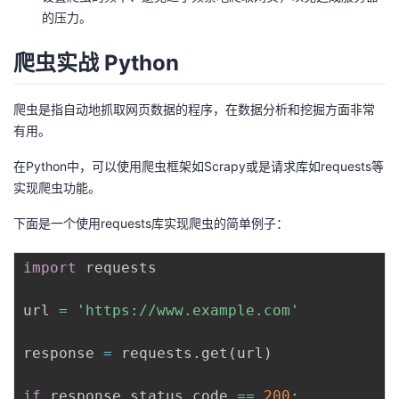
的压力。
爬虫实战 Python
爬虫是指自动地抓取网页数据的程序，在数据分析和挖掘方面非常
有用。
在Python中，可以使用爬虫框架如Scrapy或是请求库如requests等
实现爬虫功能。
下面是一个使用requests库实现爬虫的简单例子：
import
 requests

url 
=
'https://www.example.com'
response 
=
 requests
.
get
(
url
)
if
 response
.
status_code 
==
200
: