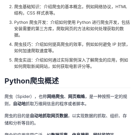
爬虫基础知识：介绍爬虫的基本概念，例如网络协议，HTML
者
结构，CSS 样式表等。
Python 爬虫开发：介绍如何使用 Python 进行爬虫开发，包括
我
安装需要的第三方库，爬取网页的方法和如何处理获取的数
据。
的
我
爬虫技巧：介绍如何提高爬虫的效率，例如如何避免 IP 封禁，
如何加速爬取速度等。
博
的
我
爬虫实战：介绍如何通过实际案例深入了解爬虫的应用，例如
如何爬取新闻网站，如何获取电影评分等。
客
论
的
我
Python爬虫概述
坛
圈
的
我
爬虫（Spider），也称
网络爬虫
、
网页蜘蛛
，是一种按照一定的规
子
直
的
我
则，
自动地
抓取万维网信息的程序或者脚本。
我
播
活
的
爬虫的目的是
自动地抓取网页数据
，以实现数据的抓取、组织、存
储和分析等目的。
我
动
关
的
爬虫的应用非常广泛，如
数据采集、信息搜索、网站监控
等。