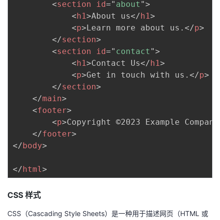
<
section
id
=
"
about
"
>
<
h1
>
About us
</
h1
>
<
p
>
Learn more about us.
</
p
>
</
section
>
<
section
id
=
"
contact
"
>
<
h1
>
Contact Us
</
h1
>
<
p
>
Get in touch with us.
</
p
>
</
section
>
</
main
>
<
footer
>
<
p
>
Copyright ©2023 Example Company
</
footer
>
</
body
>
</
html
>
CSS 样式
CSS（Cascading Style Sheets）是一种用于描述网页（HTML 或