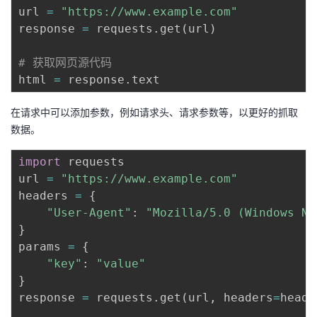
url 
=
"https://www.example.com"
response 
=
 requests
.
get
(
url
)
# 获取网页源代码
html 
=
 response
.
在请求中可以添加参数，例如请求头、请求参数等，以更好的抓取
数据。
import
 requests

url 
=
"https://www.example.com"
headers 
=
{
"User-Agent"
:
"Mozilla/5.0 (Windows NT
}
params 
=
{
"key"
:
"value"
}
response 
=
 requests
.
get
(
url
,
 headers
=
heade