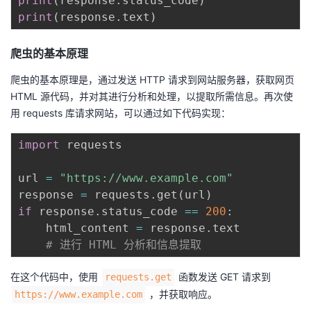
print
(
response
.
status_code
)
print
(
response
.
text
)
爬虫的基本原理
爬虫的基本原理是，通过发送 HTTP 请求到网站服务器，获取网页
HTML 源代码，并对其进行分析和处理，以提取所需信息。再次使
用 requests 库请求网站，可以通过如下代码实现：
import
 requests

url 
=
"https://www.example.com"
response 
=
 requests
.
get
(
url
)
if
 response
.
status_code 
==
200
:
    html_content 
=
 response
.
text

# 进行 HTML 分析和信息提取
在这个代码中，使用
函数发送 GET 请求到
requests.get
，并获取响应。
https://www.example.com