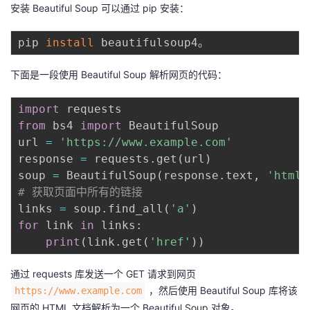
安装 Beautiful Soup 可以通过 pip 安装：
pip 
install
下面是一段使用 Beautiful Soup 解析网页的代码：
import
from
 bs4 
import
 BeautifulSoup

url 
=
'https://www.example.com'
response 
=
 requests
.
get
(
url
)
soup 
=
 BeautifulSoup
(
response
.
text
,
'html.
# 获取页面中所有的链接
links 
=
 soup
.
find_all
(
'a'
)
for
 link 
in
 links
:
print
(
link
.
get
(
'href'
)
)
通过 requests 库发送一个 GET 请求到网页
，然后使用 Beautiful Soup 库将该
https://www.example.com
网页的 HTML 文档解析为一个 Beautiful Soup 对象。