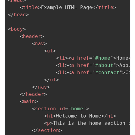
<
head
>
<
title
>
Example HTML Page
</
title
>
</
head
>
<
body
>
<
header
>
<
nav
>
<
ul
>
<
li
>
<
a
href
=
"
#home
"
>
Home
</
<
li
>
<
a
href
=
"
#about
"
>
About
<
li
>
<
a
href
=
"
#contact
"
>
Con
</
ul
>
</
nav
>
</
header
>
<
main
>
<
section
id
=
"
home
"
>
<
h1
>
Welcome to Home
</
h1
>
<
p
>
This is the home section of
</
section
>