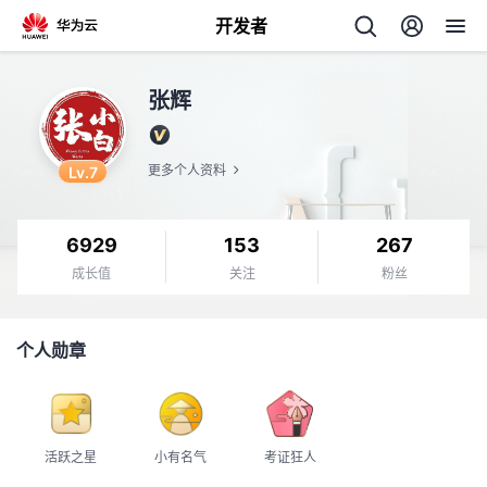
开发者
返
张辉
回
Lv.7
更多个人资料
6929
153
267
个
成长值
关注
粉丝
我
人
个人勋章
我
的
主
我
的
开
页
活跃之星
小有名气
考证狂人
我
的
开
发