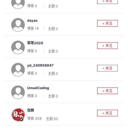
+ 关注
议
注
验
收
博客
0
主题
0
藏
dayao
+ 关注
博客
19
主题
0
笨笨2020
+ 关注
博客
0
主题
0
yd_240958847
+ 关注
博客
0
主题
0
UmadCoding
+ 关注
博客
0
主题
0
张辉
+ 关注
博客
308
主题
63