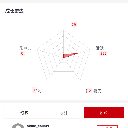
的
Programs
发
者
成长雷达
支
者
我
35
持
学
的
我
我
堂
博
的
我
0
288
的
我
客
论
的
我
我
技
的
坛
圈
的
我
的
我
0
0
术
云
子
直
的
我
课
的
我
支
声
播
活
的
程
认
的
我
博客
关注
粉丝
持
建
动
关
证
实
的
value_counts