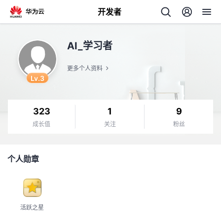
开发者
返
AI_学习者
回
更多个人资料
Lv.3
323
1
9
个
成长值
关注
粉丝
我
人
个人勋章
我
的
主
我
的
开
页
活跃之星
我
的
开
发