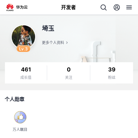
开发者
返
埼玉
回
更多个人资料
Lv.3
461
0
39
个
成长值
关注
粉丝
我
人
个人勋章
的
主
开
页
万人瞩目
发