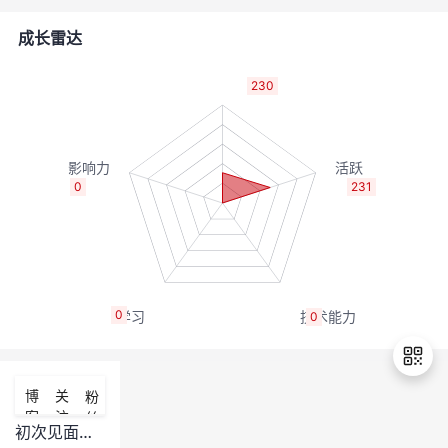
者
成长雷达
我
230
的
我
博
的
我
0
231
客
论
的
我
坛
圈
的
我
0
0
子
直
的
我
我
播
活
的
博
关
粉
客
注
丝
我
动
关
的
初次见面，MindSpore v1.5诚邀体验！
退