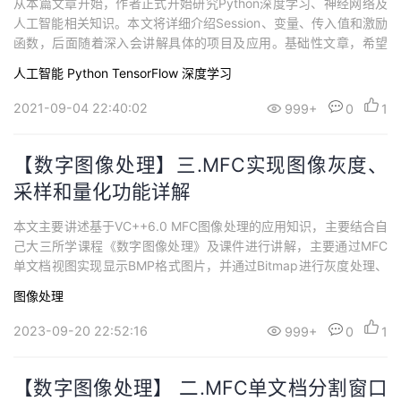
从本篇文章开始，作者正式开始研究Python深度学习、神经网络及
持
建
证
实
的
人工智能相关知识。本文将详细介绍Session、变量、传入值和激励
函数，后面随着深入会讲解具体的项目及应用。基础性文章，希望
议
验
收
对您有所帮助，同时自己也是人工智能的菜鸟，希望大家能与我在
人工智能
Python
TensorFlow
深度学习
这一笔一划的博客中成长起来。
藏
2021-09-04 22:40:02
999+
0
1
【数字图像处理】三.MFC实现图像灰度、
采样和量化功能详解
本文主要讲述基于VC++6.0 MFC图像处理的应用知识，主要结合自
己大三所学课程《数字图像处理》及课件进行讲解，主要通过MFC
单文档视图实现显示BMP格式图片，并通过Bitmap进行灰度处理、
图片采样和量化功能，希望对您有所帮助！
图像处理
2023-09-20 22:52:16
999+
0
1
【数字图像处理】 二.MFC单文档分割窗口