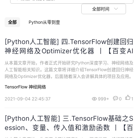
我
注
的
开
全部时间
的
Programs
发
全部
Python从零到壹
支
者
[Python人工智能] 四.TensorFlow创建回归
神经网络及Optimizer优化器 丨【百变AI
持
学
秀】
从本篇文章开始，作者正式开始研究Python深度学习、神经网络及
我
堂
人工智能相关知识。这篇文章将详细介绍TensorFlow创建回归神经
网络及Optimizer优化器，后面随着深入会讲解具体的项目及应用。
的
我
我
基础性文章，希望对您有所帮助，同时自己也是人工智能的菜鸟，
TensorFlow
神经网络
希望大家能与我在这一笔一划的博客中成长起来。
技
的
的
我
2021-09-04 22:45:37
999+
0
1
术
云
课
的
我
[Python人工智能] 三.TensorFlow基础之S
支
声
ession、变量、传入值和激励函数 丨【百
程
认
的
我
变AI秀】