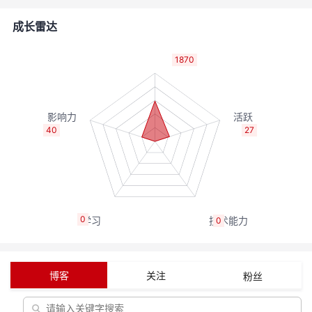
者
成长雷达
我
1870
的
我
博
的
我
40
27
客
论
的
我
坛
圈
的
我
0
0
子
直
的
我
我
播
活
的
博客
关注
粉丝
我
动
关
的