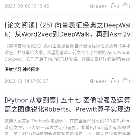
2023-09-06 10:16:45
999+
0
1
[论文阅读] (25) 向量表征经典之DeepWal
k：从Word2vec到DeepWalk，再到Asm2v
ec和Log2vec
《娜璋带你读论文》系列主要是督促自己阅读优秀论文及听取学术
讲座，并分享给大家，希望您喜欢。前文介绍了谷歌的Word2vec和
Doc2vec，它们开启了NLP的飞跃发展。这篇文章将详细讲解Deep
Walk，通过随机游走的方式对网络化数据做一个表示学习，它是图
深度学习
神经网络
神经网络的开山之作，借鉴了Word2vec的思想，值得大家学习。
2022-12-14 17:50:27
999+
0
1
[Python从零到壹] 五十七.图像增强及运算
篇之图像锐化Roberts、Prewitt算子实现边
缘检测
欢迎大家来到“Python从零到壹”，在这里我将分享约200篇Python
系列文章，带大家一起去学习和玩耍，看看Python这个有趣的世
界。第二部分将讲解图像运算和图像增强，上一篇文章介绍图像平