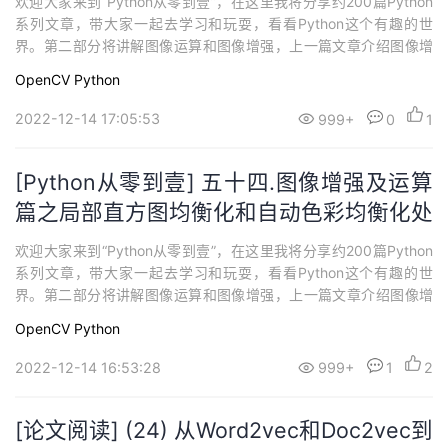
欢迎大家来到“Python从零到壹”，在这里我将分享约200篇Python
系列文章，带大家一起去学习和玩耍，看看Python这个有趣的世
界。第二部分将讲解图像运算和图像增强，上一篇文章介绍图像增
强知识，包括直方图均衡化、局部直方图均衡化、自动色彩均衡
OpenCV
Python
化。这篇文章将详细讲解图像平滑知识，包括均值滤波、方框滤波
和高斯滤波。希望您喜欢~
2022-12-14 17:05:53
999+
0
1
[Python从零到壹] 五十四.图像增强及运算
篇之局部直方图均衡化和自动色彩均衡化处
理
欢迎大家来到“Python从零到壹”，在这里我将分享约200篇Python
系列文章，带大家一起去学习和玩耍，看看Python这个有趣的世
界。第二部分将讲解图像运算和图像增强，上一篇文章介绍图像增
强概念和直方图均衡化。这篇文章将继续讲解图像增强，包括图像
OpenCV
Python
局部直方图均衡化和自动色彩均衡化处理。希望文章对您有所帮
助，如果有不足之处，还请海涵。
2022-12-14 16:53:28
999+
1
2
[论文阅读] (24) 从Word2vec和Doc2vec到