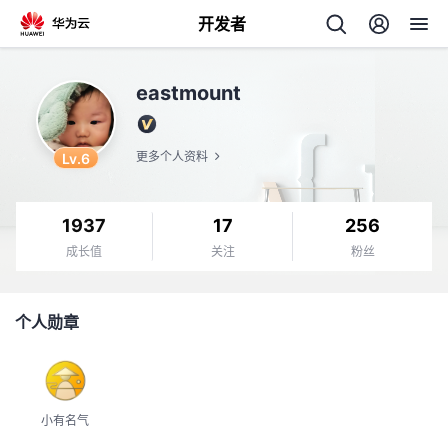
开发者
返
eastmount
回
Lv.6
更多个人资料
1937
17
256
个
成长值
关注
粉丝
我
人
个人勋章
的
主
开
页
小有名气
发