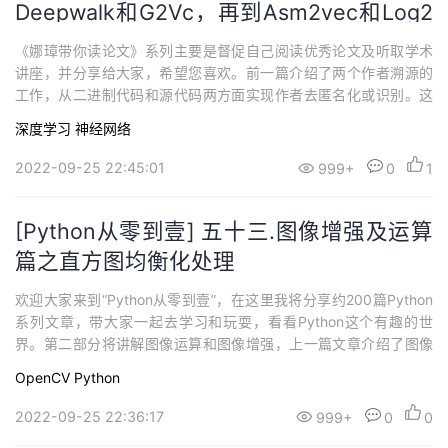
Deepwalk和G2Vc，再到Asm2vec和Log2
vec(上)
《娜璋带你读论文》系列主要是督促自己阅读优秀论文及听取学术
讲座，并分享给大家，希望您喜欢。前一篇介绍了两个作者溯源的
工作，从二进制代码和源代码两方面实现作者去匿名化或识别。这
篇文章主要介绍六个非常具有代表性的向量表征算法，它们有特征
深度学习
神经网络
词向量表示、文档向量表示、图向量表示，以及两个安全领域二进
制和日志的向量表征。通过类似的梳理，让读者看看这些大佬是如
2022-09-25 22:45:01
999+
0
1
何创新及应用到新领域的，希望能帮助到大家。
[Python从零到壹] 五十三.图像增强及运算
篇之直方图均衡化处理
欢迎大家来到“Python从零到壹”，在这里我将分享约200篇Python
系列文章，带大家一起去学习和玩耍，看看Python这个有趣的世
界。第二部分将讲解图像运算和图像增强，上一篇文章介绍了图像
直方图相关知识点。这篇文章将进入图像增强系列，首先我们介绍
OpenCV
Python
图像增强基础知识和直方图均衡化处理方法。希望文章对您有所帮
助，如果有不足之处，还请海涵。
2022-09-25 22:36:17
999+
0
0