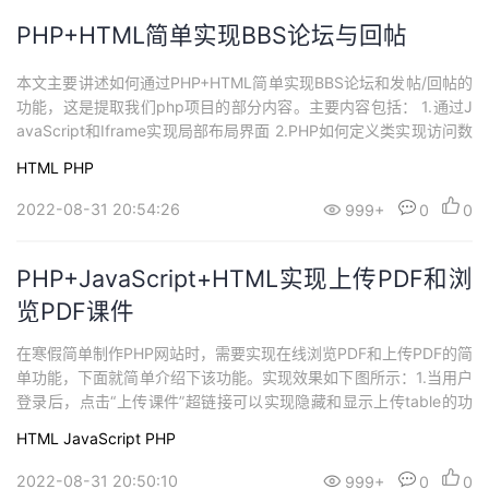
PHP+HTML简单实现BBS论坛与回帖
本文主要讲述如何通过PHP+HTML简单实现BBS论坛和发帖/回帖的
功能，这是提取我们php项目的部分内容。主要内容包括： 1.通过J
avaScript和Iframe实现局部布局界面 2.PHP如何定义类实现访问数
据库功能 3.实现简单的BBS论坛和发帖/回帖功能
HTML
PHP
2022-08-31 20:54:26
999+
0
0
PHP+JavaScript+HTML实现上传PDF和浏
览PDF课件
在寒假简单制作PHP网站时，需要实现在线浏览PDF和上传PDF的简
单功能，下面就简单介绍下该功能。实现效果如下图所示：1.当用户
登录后，点击“上传课件”超链接可以实现隐藏和显示上传table的功
能； 2.当用户选择上传的课件后，PDF上传至本地网页文件夹下，
HTML
JavaScript
PHP
同时插入数据库； 3.当点击相关PDF教学课件后，可以实现在线浏
览功能。
2022-08-31 20:50:10
999+
0
0