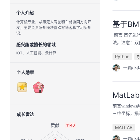
个人介绍
计算机专业，从事无人驾驶和车路协同方向开
基于BM
发，主要负责感知模块喜欢写博客和学习新知
识。
前言 首先进
法。注意：双
感兴趣或擅长的领域
IOT、人工智能、云计算
Python
一颗小树
个人勋章
MatLa
前言window
三维坐标，描述
成长雷达
1140
MATLAB
一颗小树