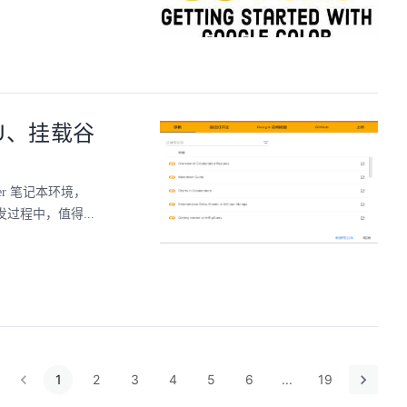
PU、挂载谷
er 笔记本环境，
过程中，值得...
1
2
3
4
5
6
...
19