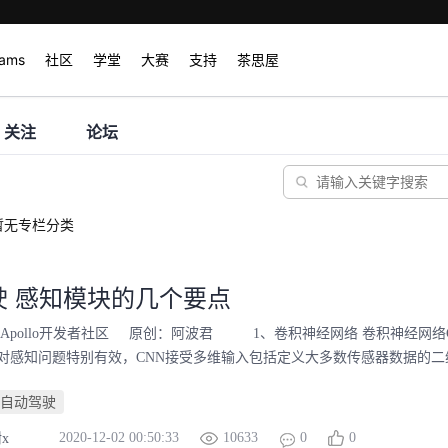
rams
社区
学堂
大赛
支持
茶思屋
关注
论坛
暂无专栏分类
驶 感知模块的几个要点
 Apollo开发者社区 原创：阿波君 1、卷积神经网络 卷积神经网络
对感知问题特别有效，CNN接受多维输入包括定义大多数传感器数据的二维
自动驾驶
2020-12-02 00:50:33
10633
0
0
x