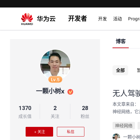
开发者
开发
活动
Prog
博客
全部
Lv.5
一颗小树x
无人驾
本文章来自：
1370
2
28
神经网络，它
成长值
关注
粉丝
神经网络
+ 关注
私信
一颗小树