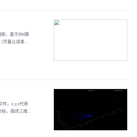
距，基于BM算
量让误差...
件，x,y,z代表
标，描述三维...