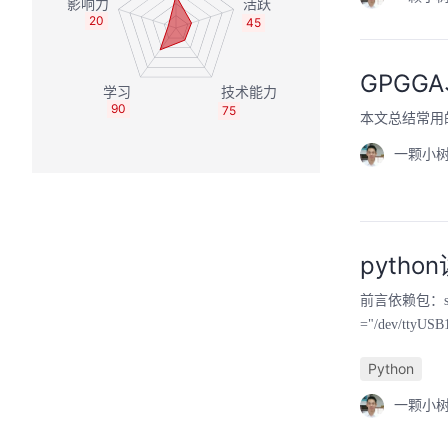
20
45
GPGG
90
75
本文总结常用的
一颗小树
pyth
前言依赖包：seri
="/dev/ttyUSB
Python
一颗小树