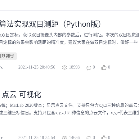
算法实现双目测距（Python版）
行双目定标，获取双目摄像头内部的参数后，进行测距。本次的双目视觉测
目定标的效果会影响测距的精准度，建议大家在做双目定标时，做好一些（尽
机器视觉
2021-11-25 20:40:56
18993
0
0
x
b 点云 可视化
s系统；MatLab 2020版本；显示点云文件。支持只包含x,y,z三种信息的点云文
三维坐标信息。支持只包含x,y,z,i 四种信息的点云文件，x,y,z代表三维坐
2021-11-25 18:34:54
14636
0
0
x