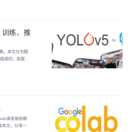
建、训练、推
效果。本文分为精
成的。前提...
境
onda来安装依赖
结本文，分享一...