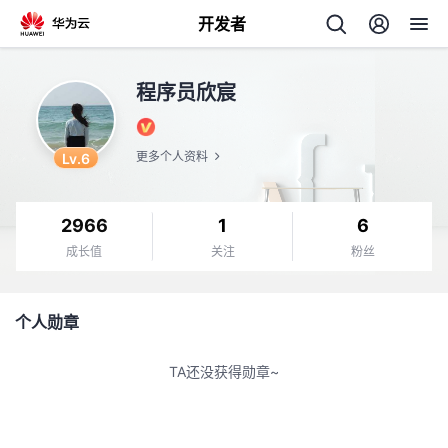
开发者
返
程序员欣宸
回
Lv.6
更多个人资料
2966
1
6
个
成长值
关注
粉丝
我
人
个人勋章
的
主
TA还没获得勋章~
开
页
发