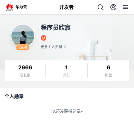
开发者
返
程序员欣宸
回
Lv.6
更多个人资料
2966
1
6
个
成长值
关注
粉丝
我
人
个人勋章
的
主
TA还没获得勋章~
开
页
发