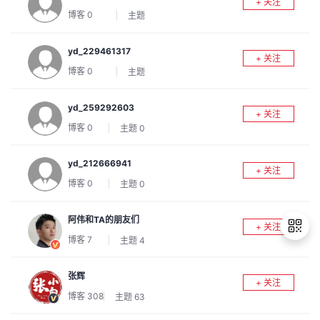
+ 关注
我
注
的
开
博客
0
主题
的
Programs
发
yd_229461317
+ 关注
博客
0
主题
支
者
yd_259292603
+ 关注
持
学
博客
0
主题
0
我
堂
yd_212666941
+ 关注
博客
0
主题
0
的
我
我
阿伟和TA的朋友们
技
的
的
我
+ 关注
博客
7
主题
4
术
云
课
的
我
张辉
退
+ 关注
支
声
程
认
的
我
博客
308
主题
63
出
登