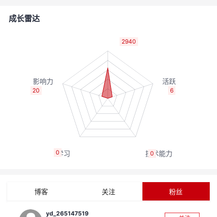
者
成长雷达
我
2940
的
我
博
的
我
20
6
客
论
的
我
坛
圈
的
我
0
0
子
直
的
我
我
播
活
的
博客
关注
粉丝
我
动
关
的
yd_265147519