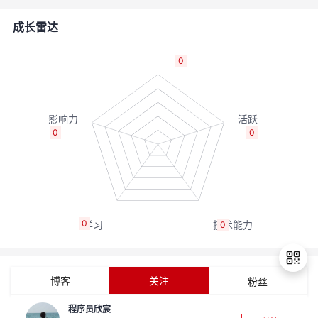
的
Programs
发
者
成长雷达
支
者
我
0
持
学
的
我
我
堂
博
的
我
0
0
的
我
客
论
的
我
我
技
的
坛
圈
的
我
的
我
0
0
术
云
子
直
的
我
课
的
我
支
声
播
活
的
程
认
的
我
博客
关注
粉丝
持
建
动
关
证
实
的
程序员欣宸
退