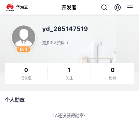
开发者
返
yd_265147519
回
更多个人资料
Lv.1
0
1
0
个
成长值
关注
粉丝
我
人
个人勋章
我
的
主
TA还没获得勋章~
我
的
开
页
我
的
开
发