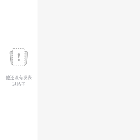
议
注
验
收
藏
他还没有发表
过帖子