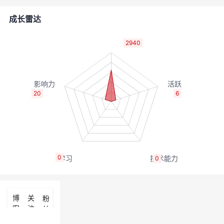
的
Programs
发
者
成长雷达
支
者
我
2940
持
学
的
我
我
堂
博
的
我
20
6
的
我
客
论
的
我
我
技
的
坛
圈
的
我
的
我
0
0
术
云
子
直
的
我
课
的
我
支
声
播
活
的
程
认
的
我
博
关
粉
客
注
丝
持
建
动
关
证
实
的