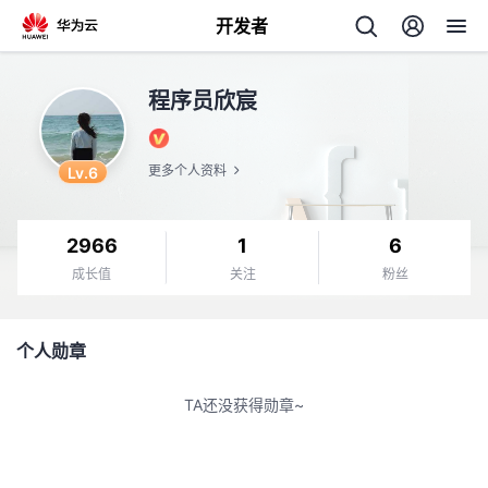
开发者
返
程序员欣宸
回
Lv.6
更多个人资料
2966
1
6
个
成长值
关注
粉丝
我
人
个人勋章
我
的
主
TA还没获得勋章~
我
的
开
页
我
的
开
发