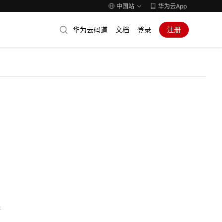
中国站
华为云App
华为云码道
文档
登录
注册
子