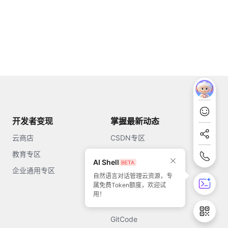
开发者变现
掌握最新动态
云商店
CSDN专区
教育专区
知乎
AI Shell
企业通用专区
开源中国
自然语言对话管理云资源，专
属免费Token额度，欢迎试
51CTO
用！
今日头条
GitCode