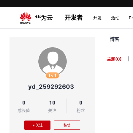
开发者
开发
活动
P
博客
|
主题
(0)
Lv.1
yd_259292603
0
10
0
成长值
关注
粉丝
+ 关注
私信