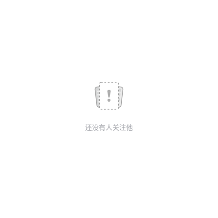
我
注
的
开
的
Programs
发
支
者
持
学
我
堂
还没有人关注他
的
我
我
技
的
的
我
术
云
课
的
我
支
声
程
认
的
我