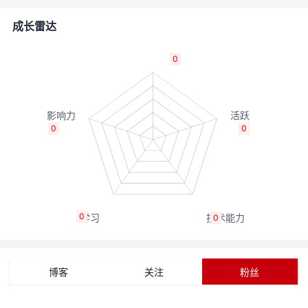
者
成长雷达
我
0
的
我
博
的
我
0
0
客
论
的
我
坛
圈
的
我
0
0
子
直
的
我
我
播
活
的
博客
关注
粉丝
我
动
关
的