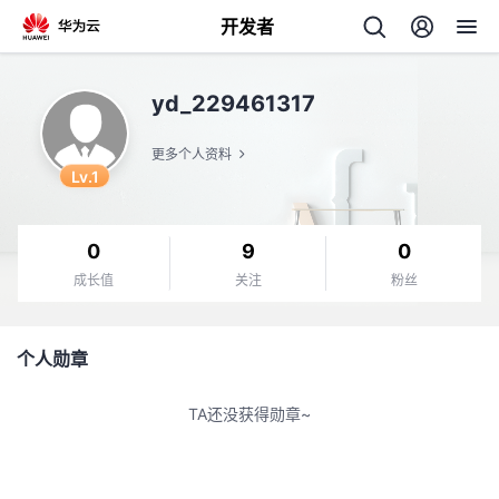
开发者
返
yd_229461317
回
更多个人资料
Lv.1
0
9
0
个
成长值
关注
粉丝
我
人
个人勋章
的
主
TA还没获得勋章~
开
页
发