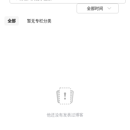
我
注
的
开
全部时间
的
Programs
发
全部
暂无专栏分类
支
者
持
学
我
堂
的
我
我
技
的
的
我
术
云
课
的
我
他还没有发表过博客
支
声
程
认
的
我