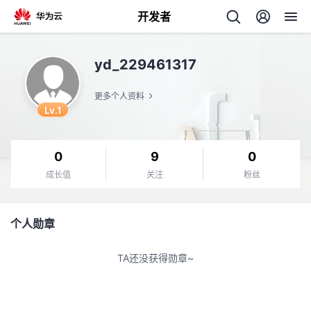
开发者
返
yd_229461317
回
更多个人资料
Lv.1
0
9
0
个
成长值
关注
粉丝
我
人
个人勋章
的
主
TA还没获得勋章~
开
页
发