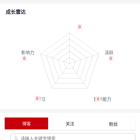
者
成长雷达
我
0
的
我
博
的
我
0
0
客
论
的
我
坛
圈
的
我
0
0
子
直
的
我
我
播
活
的
博客
关注
粉丝
我
动
关
的