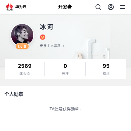
开发者
返
冰 河
回
Lv.6
更多个人资料
2569
0
95
个
成长值
关注
粉丝
我
人
个人勋章
我
的
主
TA还没获得勋章~
我
的
开
页
我
的
开
发