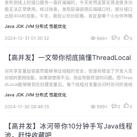
发布到线上的接口服务一直好端端的，今天突然运营反馈说很多功
能无法正常使用。经过排查，发现前端调用后端接口时，部分接口
出现404的现象。今天，我到公司比较晚，肯定是哪个小伙伴昨晚
下班，走出办公室前没有祈祷服务器不要出问题。要把这个人揪出
Java
JDK
JVM
分布式
性能优化
来，吊在服务器上祭天！
2024-12-31 01:30:32
999+
0
0
【高并发】一文带你彻底搞懂ThreadLocal
对共享变量加锁虽然能够保证线程的安全，但是却增加了开发人员
对锁的使用技能，如果锁使用不当，则会导致死锁的问题。而Threa
dLocal能够做到在创建变量后，每个线程对变量访问时访问的是线
程自己的本地变量。
Java
JDK
JVM
分布式
性能优化
2024-11-30 08:46:15
999+
0
0
【高并发】冰河带你10分钟手写Java线程
池，赶快收藏吧