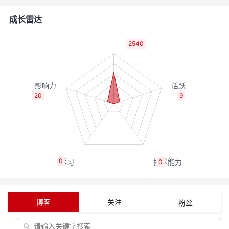
的
Programs
发
者
成长雷达
支
者
我
2540
持
学
的
我
我
堂
博
的
我
20
9
的
我
客
论
的
我
我
技
的
坛
圈
的
我
的
我
0
0
术
云
子
直
的
我
课
的
我
支
声
播
活
的
程
认
的
我
博客
关注
粉丝
持
建
动
关
证
实
的