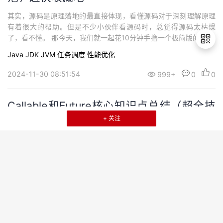
其实，源码是原理落地的最直接体现，看懂源码对于深刻理解原理
有着很大的帮助。但是不少小伙伴看源码时，总觉得源码太枯燥
了，看不懂。 那今天，我们就一起花10分钟手撸一个极简版的Java
线程池，让小伙伴们更好的理解线程池的核心原理
Java
JDK
JVM
任务调度
性能优化
2024-11-30 08:51:54
999+
0
0
退
出
登
Callable和Future核心知识点总结（超全技
录
术干货，建议收藏）
+ 关注
在Java的多线程编程中，除了Thread类和Runnable接口外，不得
不说的就是Callable接口Future接口了。使用继承Thread类或者实
现Runnable接口的线程，无法返回最终的执行结果数据，只能等待
线程执行完成。此时，如果想要获取线程执行后的返回结果，那
Java
JDK
JVM
分布式
性能优化
么，Callable和Future就派上用场了。
2024-11-30 08:41:50
999+
0
0