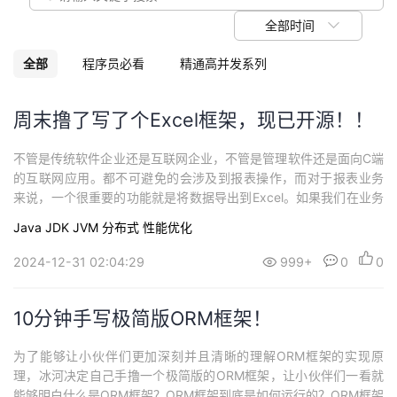
议
注
验
收
全部时间
藏
全部
程序员必看
精通高并发系列
周末撸了写了个Excel框架，现已开源！！
不管是传统软件企业还是互联网企业，不管是管理软件还是面向C端
的互联网应用。都不可避免的会涉及到报表操作，而对于报表业务
来说，一个很重要的功能就是将数据导出到Excel。如果我们在业务
代码中，嵌入很多导出Excel的逻辑，那我们的代码就会变得异常臃
Java
JDK
JVM
分布式
性能优化
肿，不利于维护，而且导出Excel的核心逻辑基本相同。那我们能否
将导出Excel的核心逻辑封装成一个工具，当我们需要导出Excel
2024-12-31 02:04:29
999+
0
0
时，只是向工具简单的
10分钟手写极简版ORM框架！
为了能够让小伙伴们更加深刻并且清晰的理解ORM框架的实现原
理，冰河决定自己手撸一个极简版的ORM框架，让小伙伴们一看就
能够明白什么是ORM框架？ORM框架到底是如何运行的？ORM框架