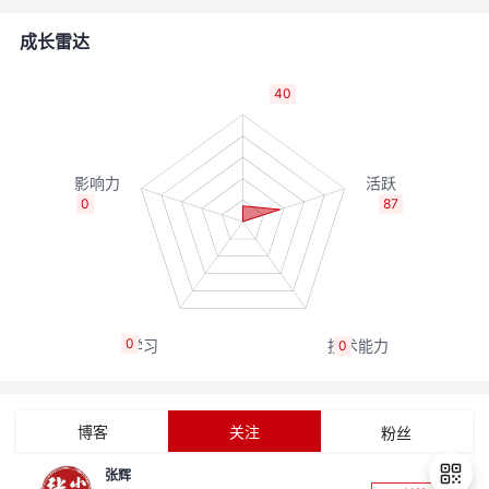
者
成长雷达
我
40
的
我
博
的
我
0
87
客
论
的
我
坛
圈
的
我
0
0
子
直
的
我
我
播
活
的
博客
关注
粉丝
我
动
关
的
张辉