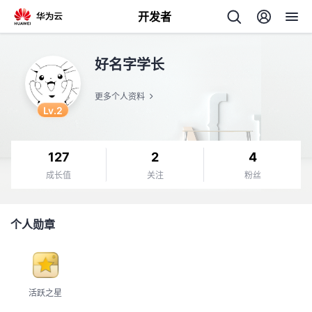
开发者
返
好名字学长
回
更多个人资料
Lv.2
127
2
4
个
成长值
关注
粉丝
我
人
个人勋章
的
主
开
页
活跃之星
发