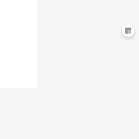
持
建
证
实
的
议
验
收
藏
退
出
登
录