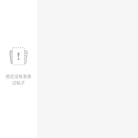
我
注
的
开
的
Programs
发
支
者
持
学
我
堂
他还没有发表
的
我
我
过帖子
技
的
的
我
术
云
课
的
我
支
声
程
认
的
我