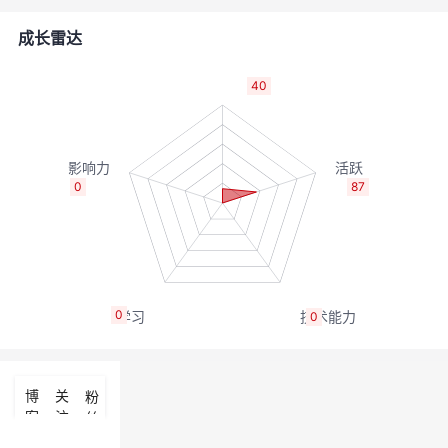
者
成长雷达
我
40
的
我
博
的
我
0
87
客
论
的
我
坛
圈
的
我
0
0
子
直
的
我
我
播
活
的
博
关
粉
客
注
丝
我
动
关
的