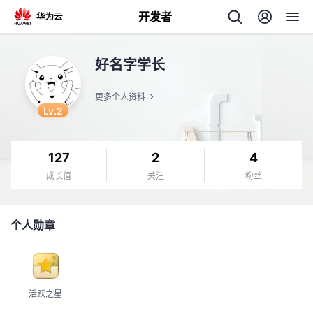
开发者
返
好名字学长
回
更多个人资料
Lv.2
127
2
4
个
成长值
关注
粉丝
我
人
个人勋章
的
主
开
页
活跃之星
发