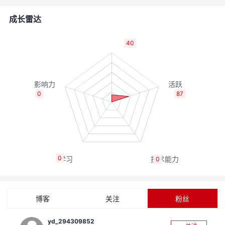
者
成长雷达
我
40
的
我
博
的
我
0
87
客
论
的
我
坛
圈
的
我
0
0
子
直
的
我
我
播
活
的
博客
关注
粉丝
我
动
关
的
yd_294309852