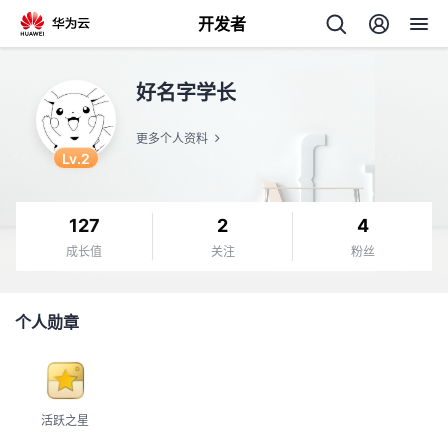
开发者
返
好名字学长
回
更多个人资料
Lv.2
127
2
4
个
成长值
关注
粉丝
我
人
个人勋章
的
主
开
页
活跃之星
发