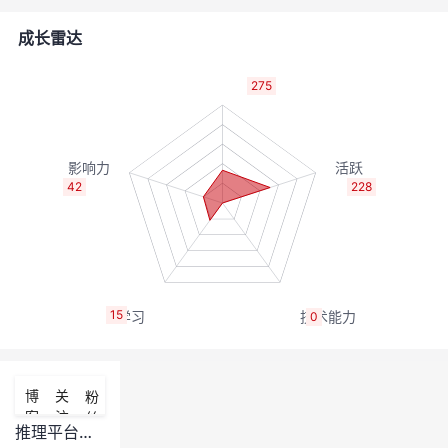
的
Programs
发
者
成长雷达
支
者
我
275
持
学
的
我
我
堂
博
的
我
42
228
的
我
客
论
的
我
我
技
的
坛
圈
的
我
的
我
15
0
术
云
子
直
的
我
课
的
我
支
声
播
活
的
程
认
的
我
博
关
粉
客
注
丝
持
建
动
关
证
实
的
推理平台与SDK的区别是什么？