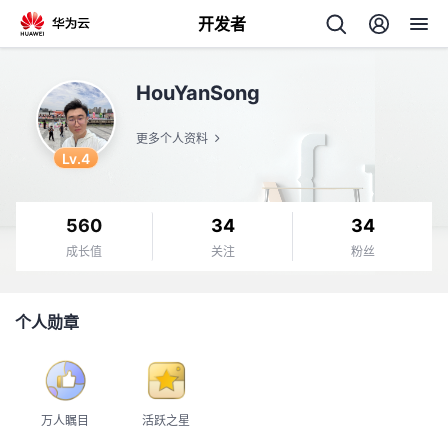
开发者
返
HouYanSong
回
更多个人资料
Lv.4
560
34
34
个
成长值
关注
粉丝
我
人
个人勋章
我
的
主
我
的
开
页
万人瞩目
活跃之星
我
的
开
发