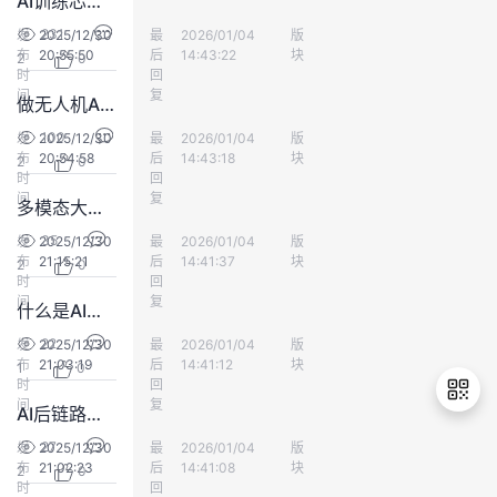
AI训练芯片和推理芯片到底有什么区别？
231
发
2025/12/30
最
小强鼓掌
2026/01/04
版
人工智能
布
20:55:50
后
14:43:22
块
2
0
时
回
间
复
做无人机AI巡检如何计算所需算力？
100
发
2025/12/30
最
小强鼓掌
2026/01/04
版
人工智能
布
20:54:58
后
14:43:18
块
2
0
时
回
间
复
多模态大模型如何提升小目标检测精度？
35
发
2025/12/30
最
小强鼓掌
2026/01/04
版
人工智能
布
21:15:21
后
14:41:37
块
2
0
时
回
间
复
什么是AI图编排？
22
发
2025/12/30
最
小强鼓掌
2026/01/04
版
人工智能
布
21:03:19
后
14:41:12
块
1
0
时
回
间
复
AI后链路编排与传统编排方式有何区别？
27
发
2025/12/30
最
小强鼓掌
2026/01/04
版
人工智能
布
21:02:23
后
14:41:08
块
2
0
退
时
回