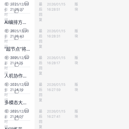
172
发
2025/12/30
最
多米诺的古牌
2026/01/15
版
人工智能
议
注
验
收
布
21:05:27
后
16:28:51
块
5
0
时
回
间
藏
复
AI编排方式对模型要求有哪些？
26
发
2025/12/30
最
多米诺的古牌
2026/01/15
版
人工智能
布
21:10:43
后
16:28:31
块
2
0
时
回
间
复
“超节点”将如何影响AI算力
599
发
2025/12/30
最
多米诺的古牌
2026/01/15
版
人工智能
布
21:11:25
后
16:28:17
块
4
0
时
回
间
复
人机协作时代，哪些职场技能尤为重要
155
发
2025/12/30
最
多米诺的古牌
2026/01/15
版
人工智能
布
21:14:19
后
16:27:59
块
3
0
时
回
间
复
多模态大模型在小目标检测中的优势与局限？
189
发
2025/12/30
最
多米诺的古牌
2026/01/15
版
人工智能
布
21:16:07
后
16:27:41
块
4
0
时
回
间
复