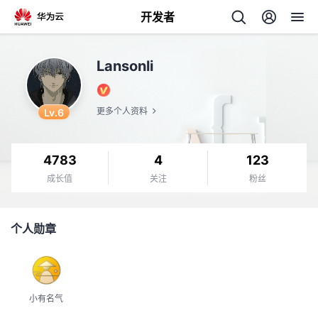
开发者
返
Lansonli
回
Lv.6
更多个人资料
4783
4
123
个
成长值
关注
粉丝
我
人
个人勋章
的
主
开
页
小有名气
发