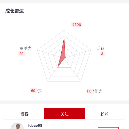
者
成长雷达
我
4700
的
我
博
的
我
20
3
客
论
的
我
坛
圈
的
我
60
0
子
直
的
我
我
播
活
的
博客
关注
粉丝
我
动
关
的
liubao68