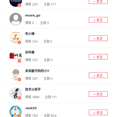
+ 关注
博客
220
主题
177
我
注
的
开
mcare_go
的
Programs
发
+ 关注
博客
0
主题
0
支
者
布小禅
+ 关注
博客
124
主题
0
持
学
孙叫兽
我
堂
+ 关注
博客
357
主题
0
的
我
我
呆呆敲代码的小Y
+ 关注
博客
367
主题
0
技
的
的
我
技术火炬手
术
云
+ 关注
课
的
我
博客
1689
主题
111
支
声
程
认
的
我
Jack20
+ 关注
博客
783
主题
604