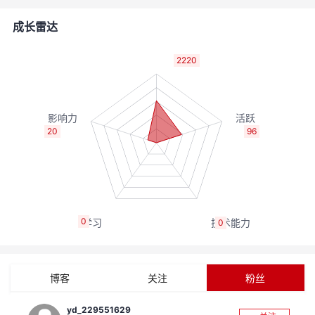
的
Programs
发
者
成长雷达
支
者
我
2220
持
学
的
我
我
堂
博
的
我
20
96
的
我
客
论
的
我
我
技
的
坛
圈
的
我
的
我
0
0
术
云
子
直
的
我
课
的
我
支
声
播
活
的
程
认
的
我
博客
关注
粉丝
持
建
动
关
证
实
的
yd_229551629