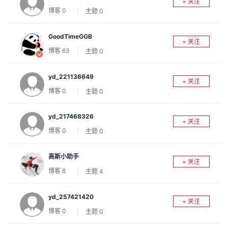
+ 关注
议
注
验
收
博客
0
主题
0
藏
GoodTimeGGB
+ 关注
博客
63
主题
0
yd_221136649
+ 关注
博客
0
主题
0
yd_217468326
+ 关注
博客
0
主题
0
高斯小助手
+ 关注
博客
8
主题
4
yd_257421420
+ 关注
博客
0
主题
0