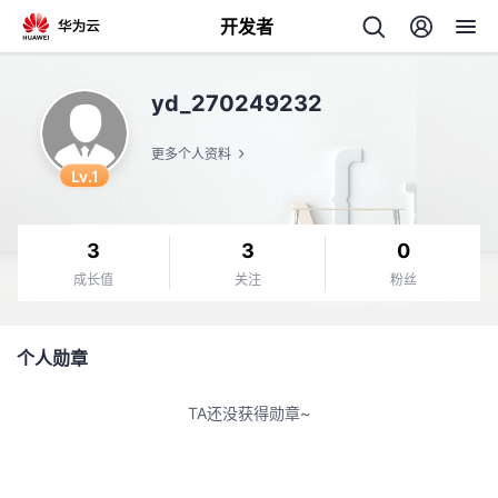
开发者
返
yd_270249232
回
更多个人资料
Lv.1
3
3
0
个
成长值
关注
粉丝
我
人
个人勋章
的
主
TA还没获得勋章~
开
页
发