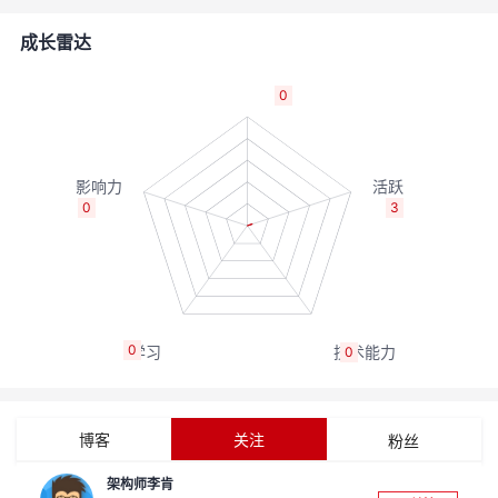
者
成长雷达
我
0
的
我
博
的
我
0
3
客
论
的
我
坛
圈
的
我
0
0
子
直
的
我
我
播
活
的
博客
关注
粉丝
我
动
关
的
架构师李肯