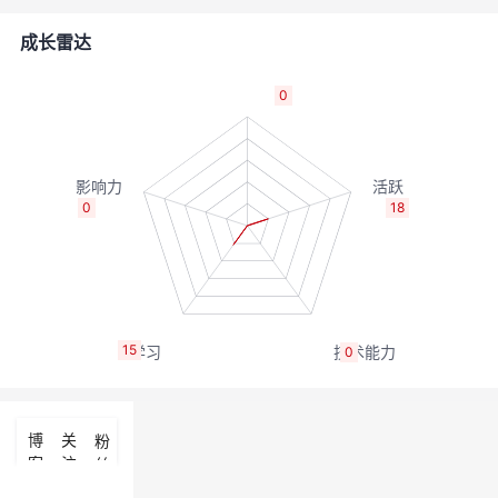
的
Programs
发
者
成长雷达
支
者
我
0
持
学
的
我
我
堂
博
的
我
0
18
的
我
客
论
的
我
我
技
的
坛
圈
的
我
的
我
15
0
术
云
子
直
的
我
课
的
我
支
声
播
活
的
程
认
的
我
博
关
粉
客
注
丝
持
建
动
关
证
实
的