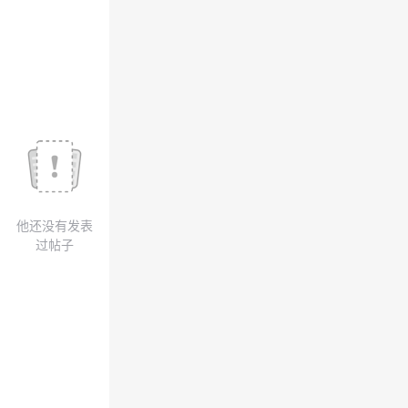
议
注
验
收
藏
他还没有发表
过帖子