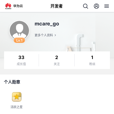
开发者
返
mcare_go
回
更多个人资料
Lv.1
33
2
1
个
成长值
关注
粉丝
我
人
个人勋章
我
的
主
我
的
开
页
活跃之星
我
的
开
发