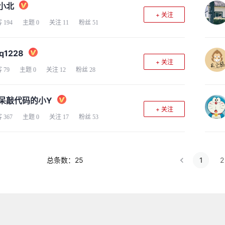
小北
+ 关注
客
194
主题
0
关注
11
粉丝
51
q1228
+ 关注
客
79
主题
0
关注
12
粉丝
28
呆敲代码的小Y
+ 关注
客
367
主题
0
关注
17
粉丝
53
总条数：25
1
2