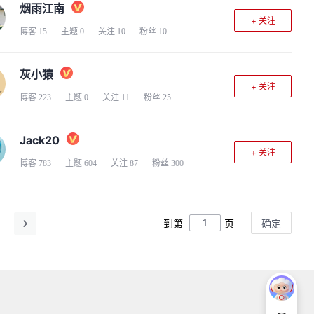
烟雨江南
+ 关注
博客
15
主题
0
关注
10
粉丝
10
灰小猿
+ 关注
博客
223
主题
0
关注
11
粉丝
25
Jack20
+ 关注
博客
783
主题
604
关注
87
粉丝
300
到第
页
确定