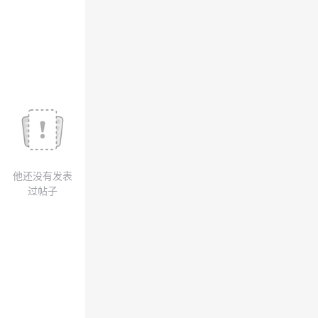
议
注
验
收
藏
他还没有发表
过帖子