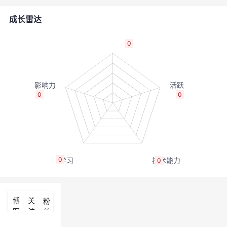
的
Programs
发
者
成长雷达
支
者
我
0
持
学
的
我
我
堂
博
的
我
0
0
的
我
客
论
的
我
我
技
的
坛
圈
的
我
的
我
0
0
术
云
子
直
的
我
课
的
我
支
声
播
活
的
程
认
的
我
博
关
粉
客
注
丝
持
建
动
关
证
实
的