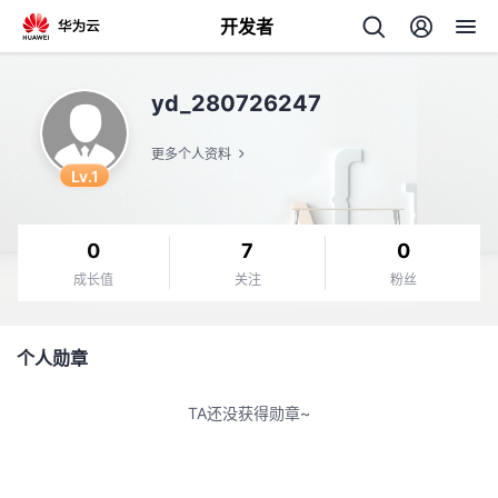
开发者
返
yd_280726247
回
更多个人资料
Lv.1
0
7
0
个
成长值
关注
粉丝
我
人
个人勋章
我
的
主
TA还没获得勋章~
我
的
开
页
我
的
开
发