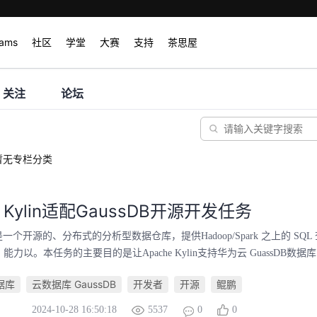
rams
社区
学堂
大赛
支持
茶思屋
关注
论坛
暂无专栏分类
e Kylin适配GaussDB开源开发任务
ylin是一个开源的、分布式的分析型数据仓库，提供Hadoop/Spark 之上的 S
能力以。本任务的主要目的是让Apache Kylin支持华为云 GuassDB数据库，拓
数据库
云数据库 GaussDB
开发者
开源
鲲鹏
2024-10-28 16:50:18
5537
0
0