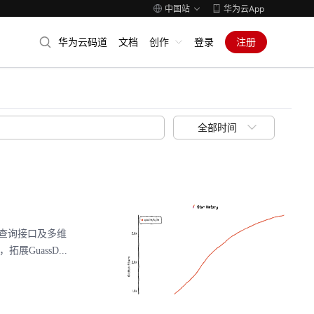
中国站
华为云App
华为云码道
文档
创作
登录
注册
全部时间
QL 查询接口及多维
展GuassD...