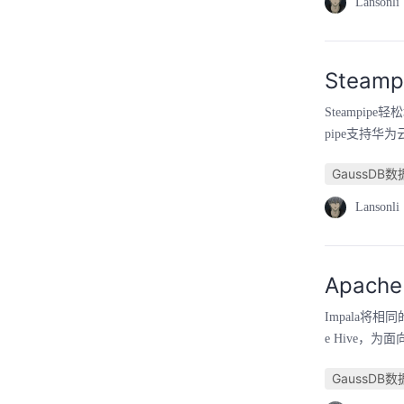
Lansonli
Steam
Steampi
pipe支持华为
GaussDB
Lansonli
Apach
Impala将相
e Hive，
GaussDB