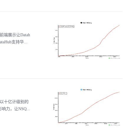
前端展示让Datah
Hub支持华...
数以十亿计级别的
响力，让NSQ...