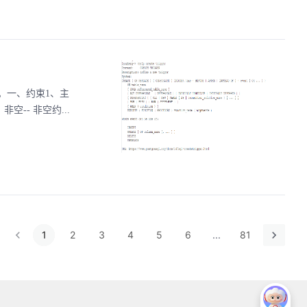
。一、约束1、主
2));2、非空-- 非空约...
1
2
3
4
5
6
...
81