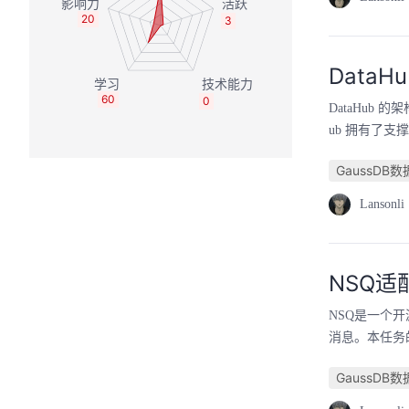
20
3
Data
60
0
DataHub 
ub 拥有了支
GaussDB
Lansonli
NSQ适
NSQ是一个
消息。本任务的
GaussDB