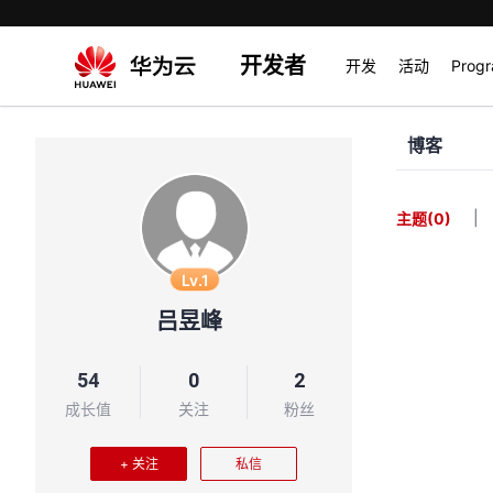
开发者
开发
活动
Prog
博客
|
主题
(0)
Lv.1
吕昱峰
54
0
2
成长值
关注
粉丝
+ 关注
私信