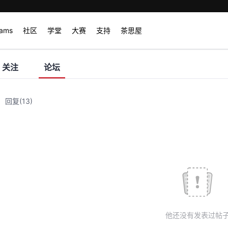
rams
社区
学堂
大赛
支持
茶思屋
关注
论坛
回复
(13)
他还没有发表过帖