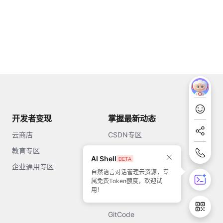
开发者变现
掌握最新动态
云商店
CSDN专区
教育专区
知乎
AI Shell
企业通用专区
开源中国
自然语言对话管理云资源，专
属免费Token额度，欢迎试
51CTO
用！
今日头条
GitCode