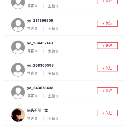
+ 关注
我
注
的
开
博客
0
主题
0
的
Programs
发
yd_281366509
+ 关注
博客
0
主题
0
支
者
yd_284457149
+ 关注
持
学
博客
0
主题
0
我
堂
yd_268365598
+ 关注
博客
0
主题
0
的
我
我
yd_243678438
技
的
的
我
+ 关注
博客
0
主题
0
术
云
课
的
我
头头不可一世
+ 关注
支
声
程
认
的
我
博客
0
主题
0