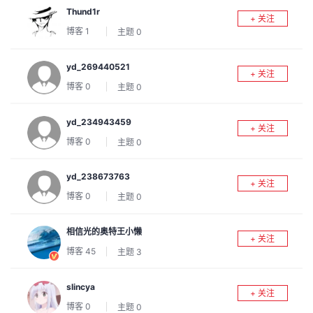
持
建
证
实
的
Thund1r
+ 关注
博客
1
主题
0
议
验
收
yd_269440521
+ 关注
藏
博客
0
主题
0
yd_234943459
+ 关注
博客
0
主题
0
yd_238673763
+ 关注
博客
0
主题
0
相信光的奥特王小懒
+ 关注
博客
45
主题
3
slincya
+ 关注
博客
0
主题
0