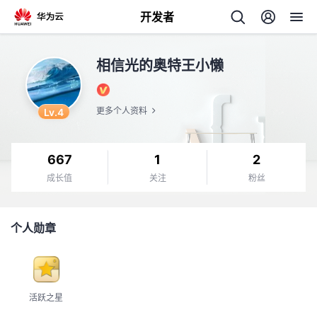
开发者
返
相信光的奥特王小懒
回
Lv.4
更多个人资料
667
1
2
个
成长值
关注
粉丝
我
人
个人勋章
的
主
开
页
活跃之星
发