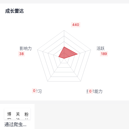
者
成长雷达
我
440
的
我
博
的
我
38
189
客
论
的
我
坛
圈
的
我
0
0
子
直
的
我
我
播
活
的
博
关
粉
客
注
丝
我
动
关
的
通过爬虫中的selenium控制chrome,Firefox等浏览器自动操作获取相关信息