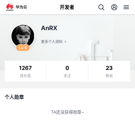
开发者
返
AnRX
回
更多个人资料
Lv.5
1267
0
23
个
成长值
关注
粉丝
我
人
个人勋章
的
主
TA还没获得勋章~
开
页
发