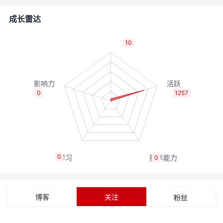
者
成长雷达
我
10
的
我
博
的
我
0
1257
客
论
的
我
坛
圈
的
我
0
0
子
直
的
我
我
播
活
的
博客
关注
粉丝
我
动
关
的