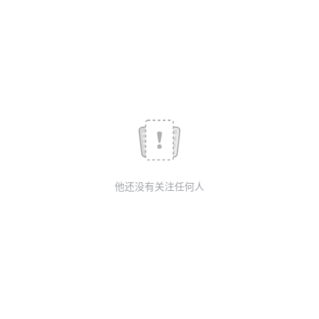
我
注
的
开
的
Programs
发
支
者
持
学
我
堂
他还没有关注任何人
的
我
我
技
的
的
我
术
云
课
的
我
支
声
程
认
的
我