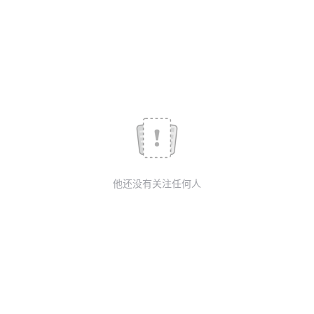
议
注
验
收
藏
他还没有关注任何人