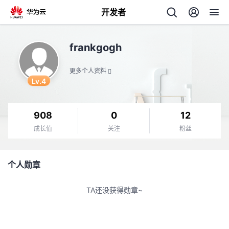
开发者
返
frankgogh
回
更多个人资料
Lv.4
908
0
12
个
成长值
关注
粉丝
我
人
个人勋章
我
的
主
TA还没获得勋章~
我
的
开
页
我
的
开
发