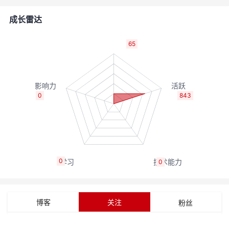
的
Programs
发
者
成长雷达
支
者
我
65
持
学
的
我
我
堂
博
的
我
0
843
的
我
客
论
的
我
我
技
的
坛
圈
的
我
的
我
0
0
术
云
子
直
的
我
课
的
我
支
声
播
活
的
程
认
的
我
博客
关注
粉丝
持
建
动
关
证
实
的