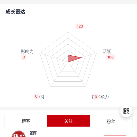
者
成长雷达
我
120
的
我
博
的
我
0
168
客
论
的
我
坛
圈
的
我
0
0
子
直
的
我
我
播
活
的
博客
关注
粉丝
我
动
关
的
张辉
退