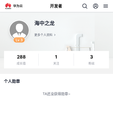
开发者
返
海中之龙
回
更多个人资料
Lv.3
288
1
3
个
成长值
关注
粉丝
我
人
个人勋章
的
主
TA还没获得勋章~
开
页
发