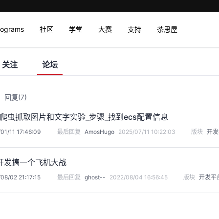
rograms
社区
学堂
大赛
支持
茶思屋
关注
论坛
回复
(7)
on爬虫抓取图片和文字实验_步骤_找到ecs配置信息
01/11 17:46:09
最后回复
AmosHugo
2025/07/11 10:22:03
版块
开发
开发搞一个飞机大战
08/02 21:17:15
最后回复
ghost--
2022/08/04 16:56:45
版块
开发平