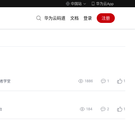
中国站
华为云App
华为云码道
文档
登录
注册
1886
1
1
者学堂
184
2
1
台