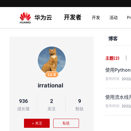
开发者
开发
活动
P
博客
|
主题
(2)
使用Pyth
Lv.4
发布时间
2022/
irrational
使用流水线
936
2
9
发布时间
2022/
成长值
关注
粉丝
+ 关注
私信