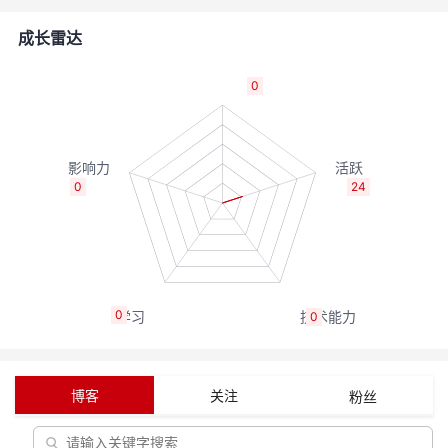
者
成长雷达
我
0
的
我
博
的
我
0
24
客
论
的
我
坛
圈
的
我
0
0
子
直
的
我
我
播
活
的
博客
关注
粉丝
我
动
关
的