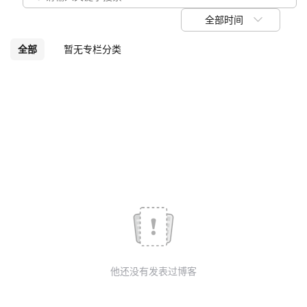
我
注
的
开
全部时间
的
Programs
发
全部
暂无专栏分类
支
者
持
学
我
堂
的
我
我
技
的
的
我
术
云
课
的
我
他还没有发表过博客
支
声
程
认
的
我