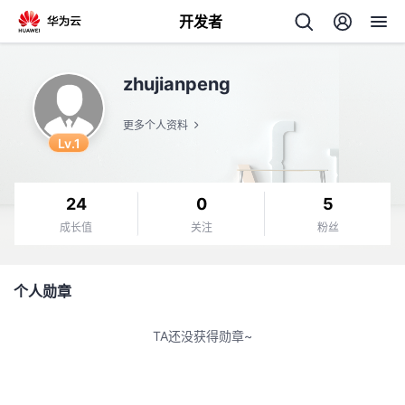
开发者
返
zhujianpeng
回
更多个人资料
Lv.1
24
0
5
个
成长值
关注
粉丝
我
人
个人勋章
的
主
TA还没获得勋章~
开
页
发