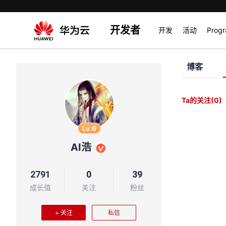
开发者
开发
活动
Prog
博客
Ta的关注
(0)
Lv.6
AI浩
2791
0
39
成长值
关注
粉丝
+ 关注
私信