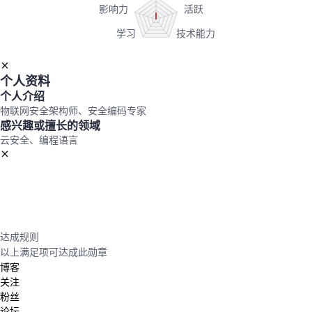
我
注
的
开
的
Programs
发
个人资料
支
者
个人介绍
物联网安全架构师、安全编码专家
持
学
感兴趣或擅长的领域
云安全、编程语言
我
堂
的
我
我
技
的
的
我
达成规则
术
云
以上满足
项可达成此勋章
课
的
我
博客
关注
支
声
程
认
的
我
粉丝
论坛