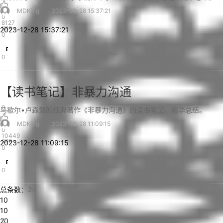
MDKing
2023-12-28 15:37:21
0
8127
999+
2023-12-28 15:37:21
0
0
【读书笔记】非暴力沟通
0
马歇尔•卢森堡的经典著作《非暴力沟通》的读书笔记、精华总结。
MDKing
2023-12-28 11:09:15
0
10449
999+
2023-12-28 11:09:15
0
0
总条数：24
10
10
20
0