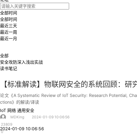
持
建
证
实
的
全部时间
议
验
收
全部时间
最近三天
最近一周
藏
最近一月
全部
安全攻防深入浅出实战
读书笔记
【标准解读】物联网安全的系统回顾：研
论文《A Systematic Review of IoT Security: Research Potential, Chal
ctions》的解读/译读
IoT
网络
通用安全
MDKing
2024-01-09 10:06:56
23809
2024-01-09 10:06:56
0