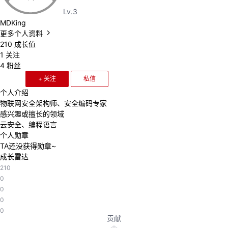
Lv.3
者
MDKing
更多个人资料
我
210
成长值
1
关注
4
粉丝
的
我
+ 关注
私信
博
的
我
个人介绍
物联网安全架构师、安全编码专家
感兴趣或擅长的领域
客
论
的
我
云安全、编程语言
个人勋章
坛
圈
的
我
TA还没获得勋章~
成长雷达
子
直
的
我
210
0
我
播
活
的
0
0
0
我
动
关
的