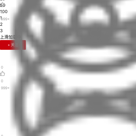
50
100
0
1
999+
2
3
上滑加载中
+ 关注
0
0
999+