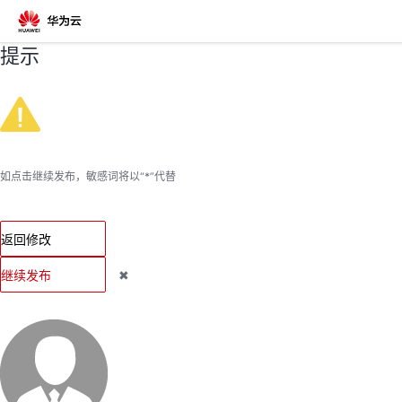
提示
返
回
如点击继续发布，敏感词将以“*”代替
个
返回修改
我
人
继续发布
✖
的
主
开
页
发