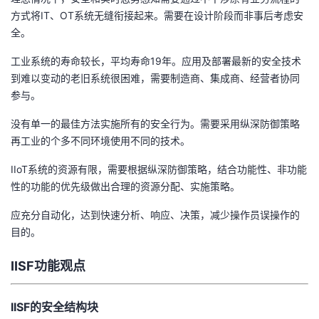
方式将IT、OT系统无缝衔接起来。需要在设计阶段而非事后考虑安
的
Programs
发
者
全。
支
者
我
工业系统的寿命较长，平均寿命19年。应用及部署最新的安全技术
到难以变动的老旧系统很困难，需要制造商、集成商、经营者协同
持
学
的
我
参与。
没有单一的最佳方法实施所有的安全行为。需要采用纵深防御策略
我
堂
博
的
我
再工业的个多不同环境使用不同的技术。
的
我
客
论
的
我
我
IIoT系统的资源有限，需要根据纵深防御策略，结合功能性、非功能
性的功能的优先级做出合理的资源分配、实施策略。
技
的
坛
圈
的
我
的
我
应充分自动化，达到快速分析、响应、决策，减少操作员误操作的
术
云
子
直
的
我
目的。
课
的
我
支
声
IISF功能观点
播
活
的
程
认
的
我
持
建
动
关
证
实
的
IISF的安全结构块