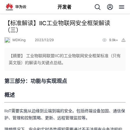
开发者
返
【标准解读】IIC工业物联网安全框架解读
回
（三）
MDKing
2023/12/29
9.9k+
举
报
【摘要】 工业物联网联盟IIC的工业物联网安全框架标准（只有
英文版）的解读与关键点总结。
个
第三部分：功能与实现观点
我
人
概述
我
的
主
IIoT需要实施从边缘到云端到端的安全。包括终端设备加固、通信保
我
的
开
页
护、管理和控制策略、更新、远程管理监控等。
我
的
开
发
理想情况下，安全和实时态势感知需要通过不干涉原有业务流程的